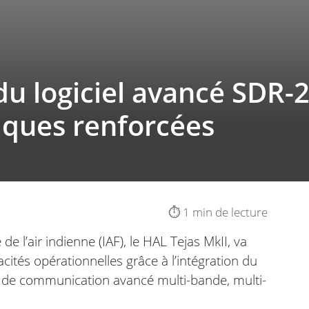
du logiciel avancé SDR-
iques renforcées
⏱️ 1 min de lecture
e l’air indienne (IAF), le HAL Tejas MkII, va
ités opérationnelles grâce à l’intégration du
 de communication avancé multi-bande, multi-