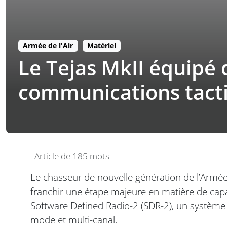
Armée de l'Air
Matériel
Le Tejas MkII équipé 
communications tact
Article de 185 mots
Le chasseur de nouvelle génération de l’Armée d
franchir une étape majeure en matière de capac
Software Defined Radio-2 (SDR-2), un système
mode et multi-canal.