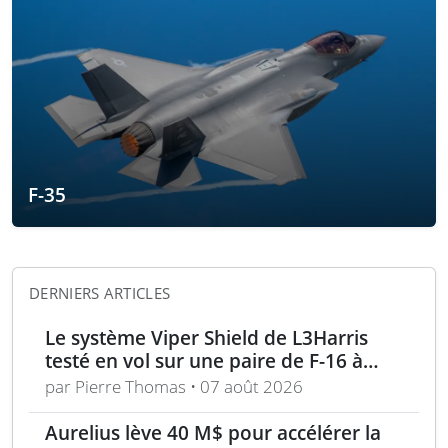
F-35
DERNIERS ARTICLES
Le système Viper Shield de L3Harris
testé en vol sur une paire de F-16 à
Edwards AFB
par Pierre Thomas • 07 août 2026
Aurelius lève 40 M$ pour accélérer la