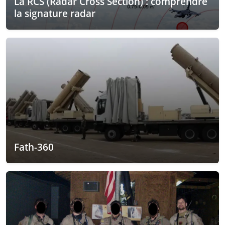
La RCS (Radar Cross Section) : comprendre
la signature radar
Fath-360