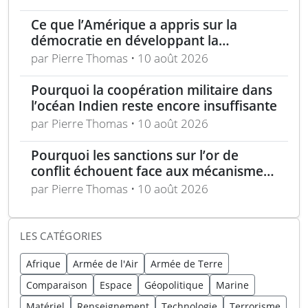
Ce que l’Amérique a appris sur la
démocratie en développant la
technologie furtive
par Pierre Thomas • 10 août 2026
Pourquoi la coopération militaire dans
l’océan Indien reste encore insuffisante
par Pierre Thomas • 10 août 2026
Pourquoi les sanctions sur l’or de
conflit échouent face aux mécanismes
de blanchiment et transit
par Pierre Thomas • 10 août 2026
LES CATÉGORIES
Afrique
Armée de l'Air
Armée de Terre
Comparaison
Espace
Géopolitique
Marine
Matériel
Renseignement
Technologie
Terrorisme