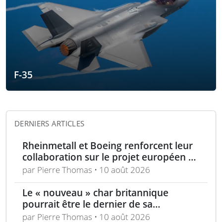
F-35
DERNIERS ARTICLES
Rheinmetall et Boeing renforcent leur
collaboration sur le projet européen de
drone de combat CCA
par Pierre Thomas • 10 août 2026
Le « nouveau » char britannique
pourrait être le dernier de sa
génération
par Pierre Thomas • 10 août 2026