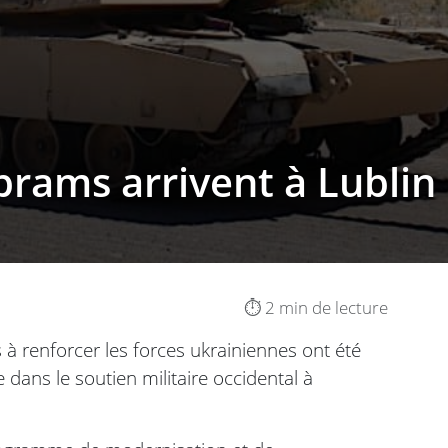
rams arrivent à Lublin
⏱️ 2 min de lecture
 renforcer les forces ukrainiennes ont été
dans le soutien militaire occidental à