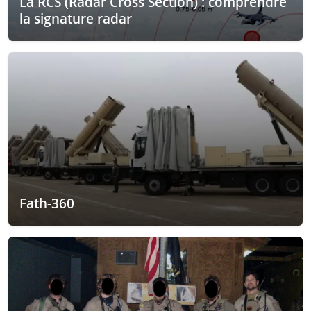
La RCS (Radar Cross Section) : comprendre
la signature radar
Fath-360