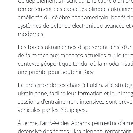
Ce déploiement s’inscrit dans le cadre d’un 
renforcement des capacités blindées ukrainie
améliorée du célèbre char américain, bénéfic
systèmes de défense électronique avancés et
modernes.
Les forces ukrainiennes disposeront ainsi d’u
de faire face aux menaces actuelles sur le terra
contexte géopolitique tendu, où la modernisat
une priorité pour soutenir Kiev.
La présence de ces chars à Lublin, ville stratég
ukrainienne, facilite leur formation et leur int
sessions d’entraînement intensives sont prévue
véhicules par les équipages.
À terme, l’arrivée des Abrams permettra d’amél
défensive des forces ukrainiennes, renforçant 