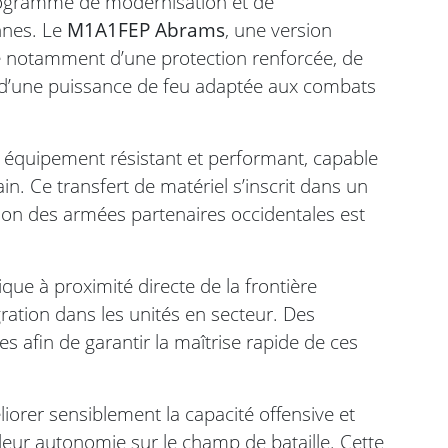
programme de modernisation et de
nnes. Le
M1A1FEP Abrams
, une version
ie notamment d’une protection renforcée, de
 d’une puissance de feu adaptée aux combats
n équipement résistant et performant, capable
in. Ce transfert de matériel s’inscrit dans un
ion des armées partenaires occidentales est
ique à proximité directe de la frontière
égration dans les unités en secteur. Des
s afin de garantir la maîtrise rapide de ces
iorer sensiblement la capacité offensive et
leur autonomie sur le champ de bataille. Cette