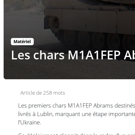
Matériel
Les chars M1A1FEP Ab
Article de 258 mots
Les premiers chars M1A1FEP Abrams destinés à
livrés à Lublin, marquant une étape importante 
l’Ukraine.