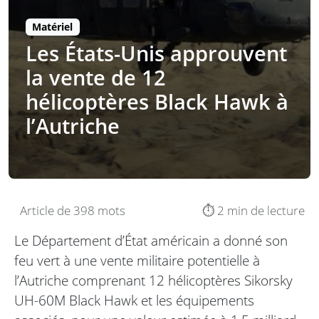
Matériel
Les États-Unis approuvent
la vente de 12
hélicoptères Black Hawk à
l’Autriche
Article de 398 mots
⏱️ 2 min de lecture
Le Département d’État américain a donné son
feu vert à une vente militaire potentielle à
l’Autriche comprenant 12 hélicoptères Sikorsky
UH-60M Black Hawk et les équipements