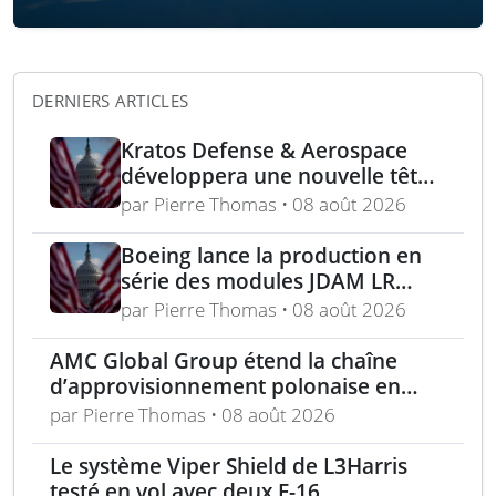
DERNIERS ARTICLES
Kratos Defense & Aerospace
développera une nouvelle tête
chercheuse pour les missiles
par Pierre Thomas • 08 août 2026
FGM-148 Javelin
Boeing lance la production en
série des modules JDAM LR
pour frappes de précision
par Pierre Thomas • 08 août 2026
longue portée
AMC Global Group étend la chaîne
d’approvisionnement polonaise en
munitions de 155 mm
par Pierre Thomas • 08 août 2026
Le système Viper Shield de L3Harris
testé en vol avec deux F-16