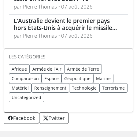
par Pierre Thomas • 07 août 2026
L’Australie devient le premier pays
hors États-Unis à acquérir le missile
AIM-260 JATM
par Pierre Thomas • 07 août 2026
LES CATÉGORIES
Afrique
Armée de l'Air
Armée de Terre
Comparaison
Espace
Géopolitique
Marine
Matériel
Renseignement
Technologie
Terrorisme
Uncategorized
Facebook
Twitter