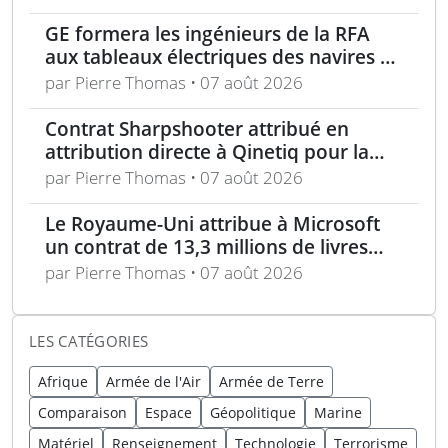
GE formera les ingénieurs de la RFA
aux tableaux électriques des navires de
la classe Tide
par Pierre Thomas • 07 août 2026
Contrat Sharpshooter attribué en
attribution directe à Qinetiq pour la
période 2026-2028
par Pierre Thomas • 07 août 2026
Le Royaume-Uni attribue à Microsoft
un contrat de 13,3 millions de livres
pour l’analyse des menaces
par Pierre Thomas • 07 août 2026
LES CATÉGORIES
Afrique
Armée de l'Air
Armée de Terre
Comparaison
Espace
Géopolitique
Marine
Matériel
Renseignement
Technologie
Terrorisme