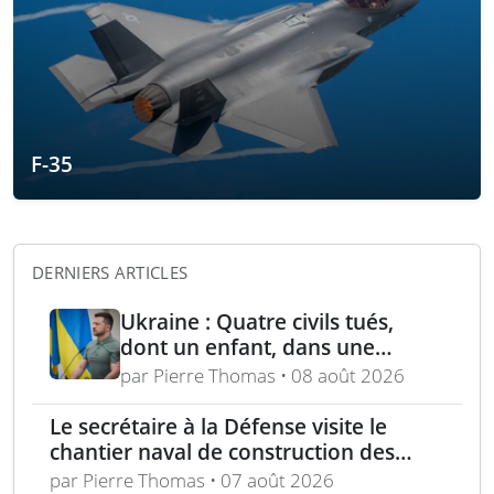
F-35
DERNIERS ARTICLES
Ukraine : Quatre civils tués,
dont un enfant, dans une
attaque russe par missile
par Pierre Thomas • 08 août 2026
balistique sur Kiev – Deux
raffineries russes visées par
Le secrétaire à la Défense visite le
l’Ukraine
chantier naval de construction des
frégates Type 31 à Rosyth
par Pierre Thomas • 07 août 2026