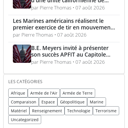
d’une unité californienne de
formation médicale
par Pierre Thomas • 07 août 2026
Les Marines américains réalisent le
premier exercice de tir en mouvement
avec tir de couverture à Okinawa
par Pierre Thomas • 07 août 2026
B.E. Meyers invité à présenter
son succès APFIT au Capitole
devant le Congrès et le
par Pierre Thomas • 07 août 2026
Pentagone
LES CATÉGORIES
Afrique
Armée de l'Air
Armée de Terre
Comparaison
Espace
Géopolitique
Marine
Matériel
Renseignement
Technologie
Terrorisme
Uncategorized