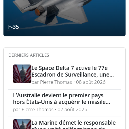
F-35
DERNIERS ARTICLES
Le Space Delta 7 active le 77e
Escadron de Surveillance, une
nouvelle ère du suivi de cibles
par Pierre Thomas • 08 août 2026
spatiales
L’Australie devient le premier pays
hors États-Unis à acquérir le missile
AIM-260 JATM
par Pierre Thomas • 07 août 2026
La Marine démet le responsable