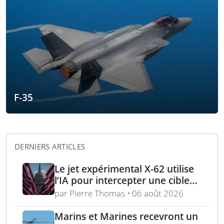
F-35
DERNIERS ARTICLES
Le jet expérimental X-62 utilise
l’IA pour intercepter une cible
aérienne en conditions réelles
par Pierre Thomas • 06 août 2026
Marins et Marines recevront un