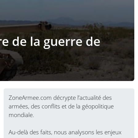
e de la guerre de
ZoneArmee.com décrypte l’actualité des
armées, des conflits et de la géopolitique
mondiale.
Au-delà des faits, nous analysons les enjeux