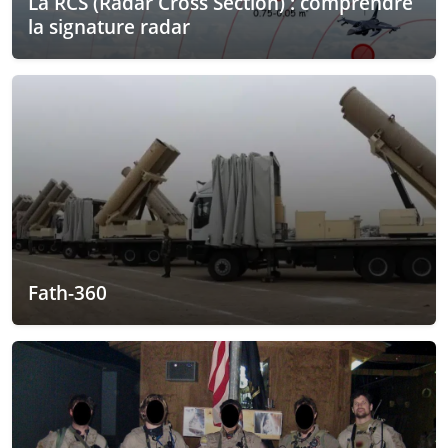
La RCS (Radar Cross Section) : comprendre
la signature radar
Fath-360