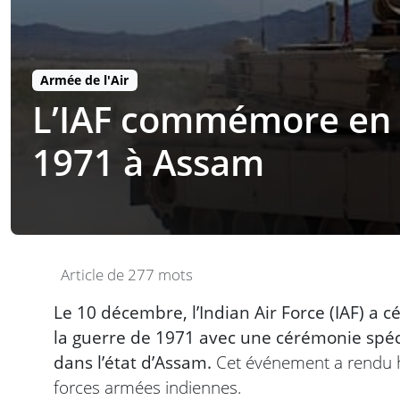
Armée de l'Air
L’IAF commémore en g
1971 à Assam
Article de 277 mots
Le 10 décembre, l’Indian Air Force (IAF) a cé
la guerre de 1971 avec une cérémonie spéc
dans l’état d’Assam.
Cet événement a rendu h
forces armées indiennes.