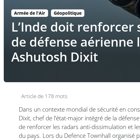
Armée de l'Air
Géopolitique
L’Inde doit renforcer
de défense aérienne l
Ashutosh Dixit
Article de 178 mots
Dans un contexte mondial de sécurité en const
Dixit, chef de l’état-major intégré de la défens
de renforcer les radars anti-dissimulation et 
du pays. Lors du Defence Townhall organisé p