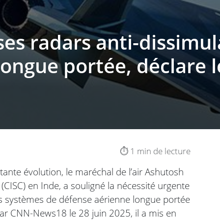
 ses radars anti-dissimu
ongue portée, déclare le
⏱️ 1 min de lecture
ante évolution, le maréchal de l’air Ashutosh
e (CISC) en Inde, a souligné la nécessité urgente
les systèmes de défense aérienne longue portée
ar CNN-News18 le 28 juin 2025, il a mis en