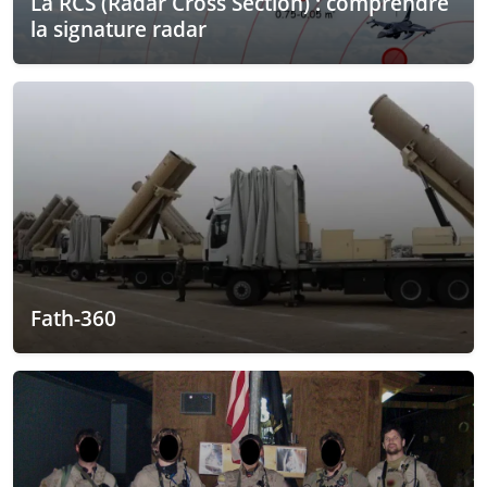
La RCS (Radar Cross Section) : comprendre
la signature radar
Fath-360