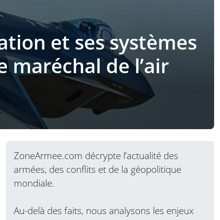
lation et ses systèmes
 maréchal de l’air
ZoneArmee.com décrypte l’actualité des
armées, des conflits et de la géopolitique
mondiale.
Au-delà des faits, nous analysons les enjeux