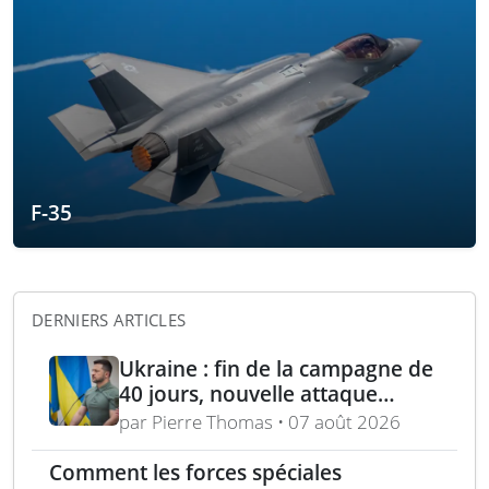
F-35
DERNIERS ARTICLES
Ukraine : fin de la campagne de
40 jours, nouvelle attaque
contre Wildberries et
par Pierre Thomas • 07 août 2026
élimination d’un général russe à
Moscou
Comment les forces spéciales