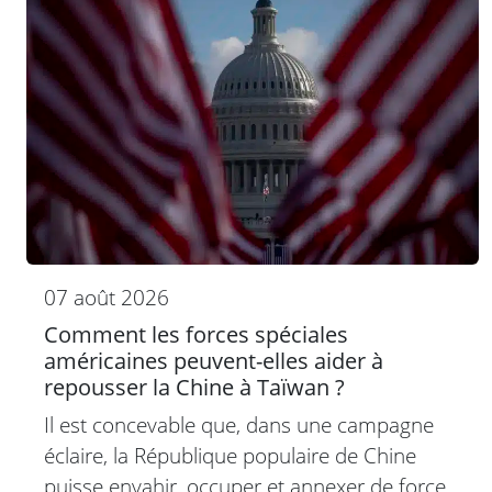
07 août 2026
Comment les forces spéciales
américaines peuvent-elles aider à
repousser la Chine à Taïwan ?
Il est concevable que, dans une campagne
éclaire, la République populaire de Chine
puisse envahir, occuper et annexer de force