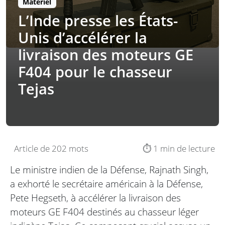
Matériel
L’Inde presse les États-
Unis d’accélérer la
livraison des moteurs GE
F404 pour le chasseur
Tejas
Article de 202 mots
⏱️ 1 min de lecture
Le ministre indien de la Défense, Rajnath Singh,
a exhorté le secrétaire américain à la Défense,
Pete Hegseth, à accélérer la livraison des
moteurs GE F404 destinés au chasseur léger