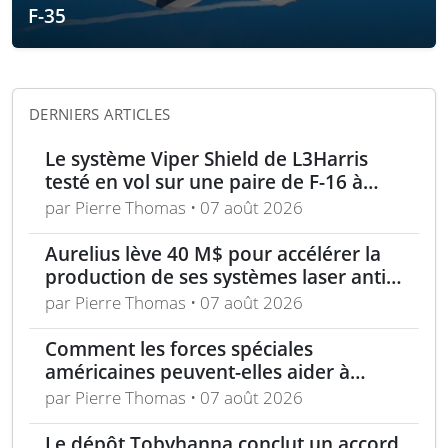
F-35
DERNIERS ARTICLES
Le système Viper Shield de L3Harris
testé en vol sur une paire de F-16 à
Edwards AFB
par Pierre Thomas • 07 août 2026
Aurelius lève 40 M$ pour accélérer la
production de ses systèmes laser anti-
drones
par Pierre Thomas • 07 août 2026
Comment les forces spéciales
américaines peuvent-elles aider à
repousser la Chine à Taïwan ?
par Pierre Thomas • 07 août 2026
Le dépôt Tobyhanna conclut un accord