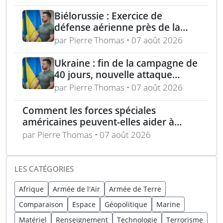
régionaux
Biélorussie : Exercice de
défense aérienne près de la
frontière ukrainienne dans un
par Pierre Thomas • 07 août 2026
contexte tendu
Ukraine : fin de la campagne de
40 jours, nouvelle attaque
contre Wildberries et
par Pierre Thomas • 07 août 2026
élimination d’un général russe à
Moscou
Comment les forces spéciales
américaines peuvent-elles aider à
repousser la Chine à Taïwan ?
par Pierre Thomas • 07 août 2026
LES CATÉGORIES
Afrique
Armée de l'Air
Armée de Terre
Comparaison
Espace
Géopolitique
Marine
Matériel
Renseignement
Technologie
Terrorisme