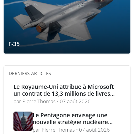
F-35
DERNIERS ARTICLES
Le Royaume-Uni attribue à Microsoft
un contrat de 13,3 millions de livres
pour l’analyse des menaces
par Pierre Thomas • 07 août 2026
Le Pentagone envisage une
nouvelle stratégie nucléaire
pour dissuader les conflits
par Pierre Thomas • 07 août 2026