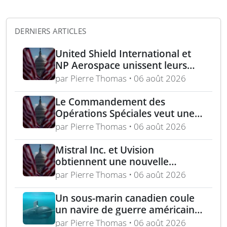
DERNIERS ARTICLES
United Shield International et
NP Aerospace unissent leurs
forces pour renforcer le soutien
par Pierre Thomas • 06 août 2026
aux équipes américaines de
déminage
Le Commandement des
Opérations Spéciales veut une
mitrailleuse 5,56 mm de 4,5 kg
par Pierre Thomas • 06 août 2026
Mistral Inc. et Uvision
obtiennent une nouvelle
commande pour le programme
par Pierre Thomas • 06 août 2026
US Army Lethal Unmanned
Systems
Un sous-marin canadien coule
un navire de guerre américain
lors de l’exercice RIMPAC 2026
par Pierre Thomas • 06 août 2026