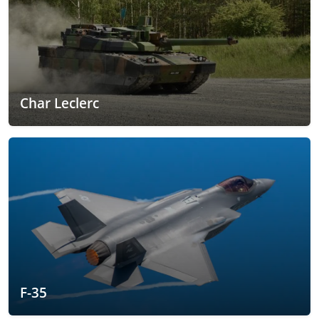
Char Leclerc
F-35