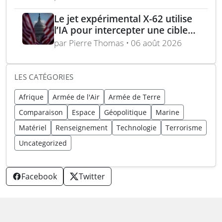
Le jet expérimental X-62 utilise
l’IA pour intercepter une cible
aérienne en conditions réelles
par Pierre Thomas • 06 août 2026
LES CATÉGORIES
Afrique
Armée de l'Air
Armée de Terre
Comparaison
Espace
Géopolitique
Marine
Matériel
Renseignement
Technologie
Terrorisme
Uncategorized
Facebook
Twitter