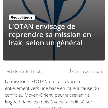
Géopolitique
L’OTAN envisage de
reprendre sa mission en
Irak, selon un général
Article de 364 mots
⏱️ 2 min de lecture
La mission de l’OTAN en Irak, évacuée
entièrement vers une base en Italie à cause du
conflit au Moyen-Orient, pourrait revenir à
Bagdad dans les mois à venir, a indiqué son