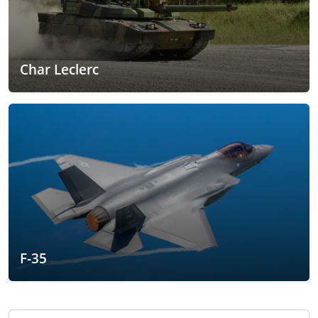
Char Leclerc
F-35