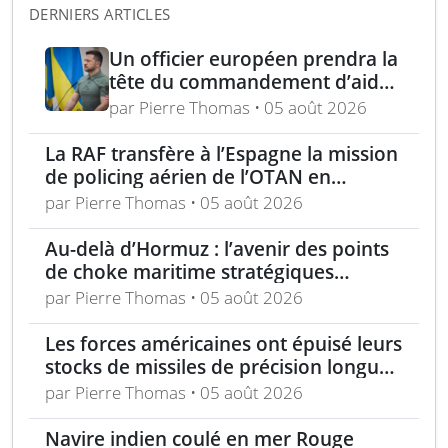
DERNIERS ARTICLES
Un officier européen prendra la
tête du commandement d’aide
militaire à l’Ukraine d’ici un an
par Pierre Thomas • 05 août 2026
La RAF transfère à l’Espagne la mission
de policing aérien de l’OTAN en
Roumanie
par Pierre Thomas • 05 août 2026
Au-delà d’Hormuz : l’avenir des points
de choke maritime stratégiques
mondiaux
par Pierre Thomas • 05 août 2026
Les forces américaines ont épuisé leurs
stocks de missiles de précision longue
portée dans la guerre contre l’Iran
par Pierre Thomas • 05 août 2026
Navire indien coulé en mer Rouge