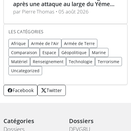
après une attaque au large du Yémen,
équipage sauvé
par Pierre Thomas • 05 août 2026
LES CATÉGORIES
Afrique
Armée de l'Air
Armée de Terre
Comparaison
Espace
Géopolitique
Marine
Matériel
Renseignement
Technologie
Terrorisme
Uncategorized
Facebook
Twitter
Catégories
Dossiers
Dossiers
DEVGRU