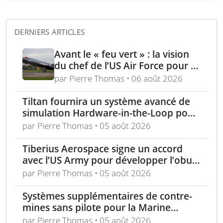
DERNIERS ARTICLES
Avant le « feu vert » : la vision
du chef de l’US Air Force pour la
puissance aérienne alliée passe
par Pierre Thomas • 06 août 2026
par la langue, la culture et
l’expertise régionale
Tiltan fournira un système avancé de
simulation Hardware-in-the-Loop pour
un programme électro-optique IR
par Pierre Thomas • 05 août 2026
unique
Tiberius Aerospace signe un accord
avec l’US Army pour développer l’obus
d’artillerie guidée Sceptre
par Pierre Thomas • 05 août 2026
Systèmes supplémentaires de contre-
mines sans pilote pour la Marine
nationale française
par Pierre Thomas • 05 août 2026