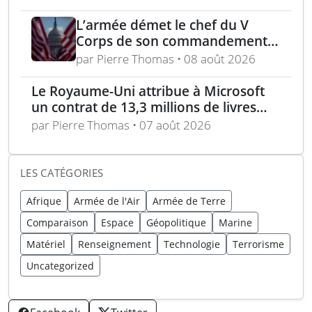
balistique sur Kiev – Deux
raffineries russes visées par
L’armée démet le chef du V
l’Ukraine
Corps de son commandement
en Europe
par Pierre Thomas • 08 août 2026
Le Royaume-Uni attribue à Microsoft
un contrat de 13,3 millions de livres
pour l’analyse des menaces
par Pierre Thomas • 07 août 2026
LES CATÉGORIES
Afrique
Armée de l'Air
Armée de Terre
Comparaison
Espace
Géopolitique
Marine
Matériel
Renseignement
Technologie
Terrorisme
Uncategorized