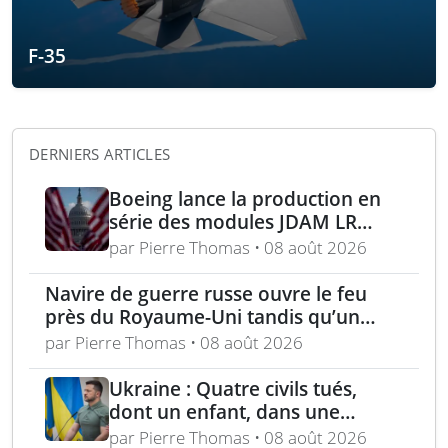
F-35
DERNIERS ARTICLES
Boeing lance la production en
série des modules JDAM LR
pour frappes de précision
par Pierre Thomas • 08 août 2026
longue portée
Navire de guerre russe ouvre le feu
près du Royaume-Uni tandis qu’un
bateau britannique se rapproche
par Pierre Thomas • 08 août 2026
Ukraine : Quatre civils tués,
dont un enfant, dans une
attaque russe par missile
par Pierre Thomas • 08 août 2026