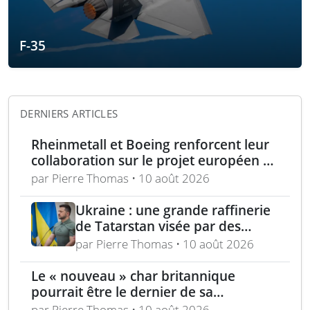
F-35
DERNIERS ARTICLES
Rheinmetall et Boeing renforcent leur
collaboration sur le projet européen de
drone de combat CCA
par Pierre Thomas • 10 août 2026
Ukraine : une grande raffinerie
de Tatarstan visée par des
bombardements
par Pierre Thomas • 10 août 2026
Le « nouveau » char britannique
pourrait être le dernier de sa
génération
par Pierre Thomas • 10 août 2026