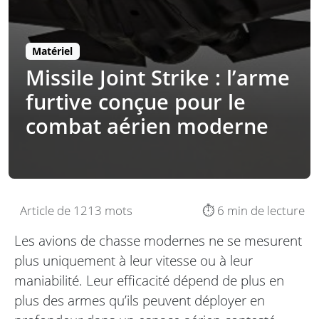
Matériel
Missile Joint Strike : l’arme
furtive conçue pour le
combat aérien moderne
Article de 1213 mots
⏱️ 6 min de lecture
Les avions de chasse modernes ne se mesurent
plus uniquement à leur vitesse ou à leur
maniabilité. Leur efficacité dépend de plus en
plus des armes qu’ils peuvent déployer en