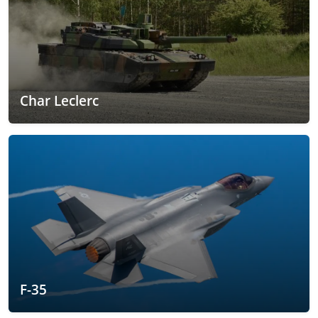
Char Leclerc
F-35