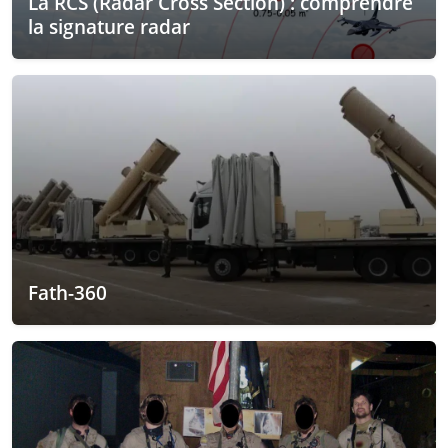
La RCS (Radar Cross Section) : comprendre
la signature radar
Fath-360