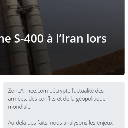
e S-400 à l’Iran lors
ZoneArmee.com décrypte l’actualité des
armées, des conflits et de la géopolitique
mondiale.
Au-delà des faits, nous analysons les enjeux