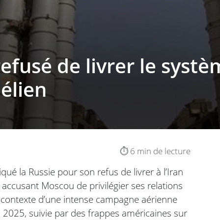
efusé de livrer le systèm
aélien
⏱️ 6 min de lecture
ué la Russie pour son refus de livrer à l’Iran
accusant Moscou de privilégier ses relations
le contexte d’une intense campagne aérienne
in 2025, suivie par des frappes américaines sur