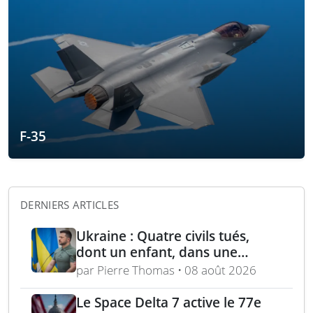
F-35
DERNIERS ARTICLES
Ukraine : Quatre civils tués,
dont un enfant, dans une
attaque russe par missile
par Pierre Thomas • 08 août 2026
balistique sur Kiev – Deux
raffineries russes visées par
Le Space Delta 7 active le 77e