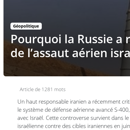
Géopolitique
Pourquoi la Russie a r
de l’assaut aérien isr
Article de 1281 mots
Un haut responsable iranien a récemment critiq
le système de défense aérienne avancé S-400, 
avec Israël. Cette controverse survient dans 
israélienne contre des cibles iraniennes en ju