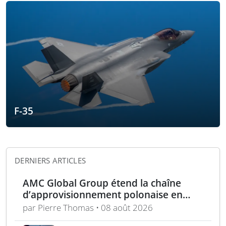
F-35
DERNIERS ARTICLES
AMC Global Group étend la chaîne
d’approvisionnement polonaise en
munitions de 155 mm
par Pierre Thomas • 08 août 2026