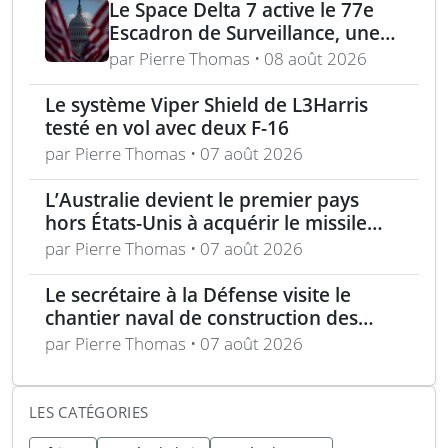
Le Space Delta 7 active le 77e
Escadron de Surveillance, une
nouvelle ère du suivi de cibles
par Pierre Thomas • 08 août 2026
spatiales
Le système Viper Shield de L3Harris
testé en vol avec deux F-16
par Pierre Thomas • 07 août 2026
L’Australie devient le premier pays
hors États-Unis à acquérir le missile
AIM-260 JATM
par Pierre Thomas • 07 août 2026
Le secrétaire à la Défense visite le
chantier naval de construction des
frégates Type 31 à Rosyth
par Pierre Thomas • 07 août 2026
LES CATÉGORIES