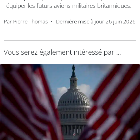
équiper les futurs avions militaires britanniques.
Par
Pierre Thomas
•
Dernière mise à jour
26 juin 2026
Vous serez également intéressé par ...