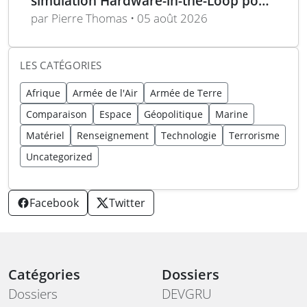
simulation Hardware-in-the-Loop pour
un programme électro-optique IR
par Pierre Thomas • 05 août 2026
unique
LES CATÉGORIES
Afrique
Armée de l'Air
Armée de Terre
Comparaison
Espace
Géopolitique
Marine
Matériel
Renseignement
Technologie
Terrorisme
Uncategorized
Facebook
Twitter
Catégories
Dossiers
Dossiers
DEVGRU