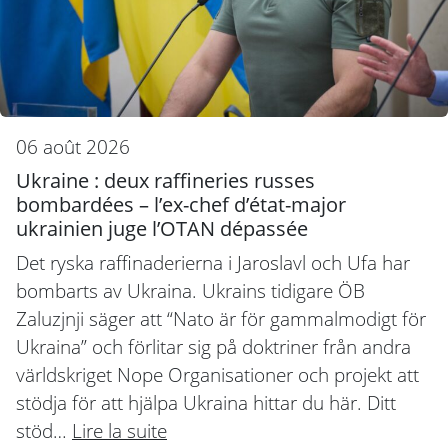
06 août 2026
Ukraine : deux raffineries russes
bombardées – l’ex-chef d’état-major
ukrainien juge l’OTAN dépassée
Det ryska raffinaderierna i Jaroslavl och Ufa har
bombarts av Ukraina. Ukrains tidigare ÖB
Zaluzjnji säger att “Nato är för gammalmodigt för
Ukraina” och förlitar sig på doktriner från andra
världskriget Nope Organisationer och projekt att
stödja för att hjälpa Ukraina hittar du här. Ditt
stöd…
Lire la suite