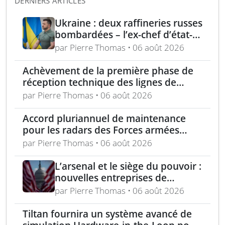
DERNIERS ARTICLES
Ukraine : deux raffineries russes
bombardées – l’ex-chef d’état-
major ukrainien juge l’OTAN
par Pierre Thomas • 06 août 2026
dépassée
Achèvement de la première phase de
réception technique des lignes de
production d’armement gros calibre
par Pierre Thomas • 06 août 2026
Accord pluriannuel de maintenance
pour les radars des Forces armées
polonaises
par Pierre Thomas • 06 août 2026
L’arsenal et le siège du pouvoir :
nouvelles entreprises de
défense, capital-risque et
par Pierre Thomas • 06 août 2026
politique industrielle des États
Tiltan fournira un système avancé de