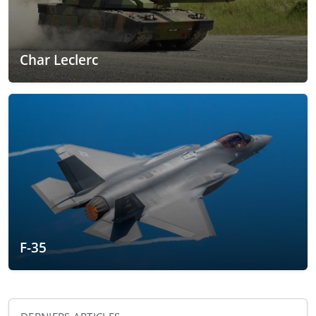
Char Leclerc
F-35