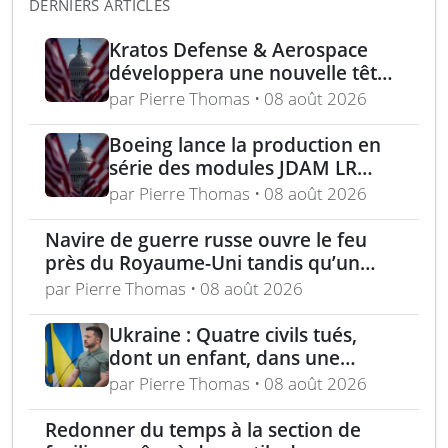
DERNIERS ARTICLES
Kratos Defense & Aerospace
développera une nouvelle tête
chercheuse pour les missiles
par Pierre Thomas • 08 août 2026
FGM-148 Javelin
Boeing lance la production en
série des modules JDAM LR
pour frappes de précision
par Pierre Thomas • 08 août 2026
longue portée
Navire de guerre russe ouvre le feu
près du Royaume-Uni tandis qu’un
bateau britannique se rapproche
par Pierre Thomas • 08 août 2026
Ukraine : Quatre civils tués,
dont un enfant, dans une
attaque russe par missile
par Pierre Thomas • 08 août 2026
balistique sur Kiev – Deux
raffineries russes visées par
Redonner du temps à la section de