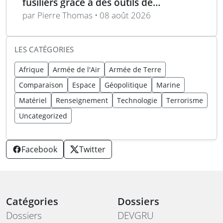
l’Ukraine
fusiliers grâce à des outils de
planification optimisés
par Pierre Thomas • 08 août 2026
LES CATÉGORIES
Afrique
Armée de l'Air
Armée de Terre
Comparaison
Espace
Géopolitique
Marine
Matériel
Renseignement
Technologie
Terrorisme
Uncategorized
Facebook
Twitter
Catégories
Dossiers
Dossiers
DEVGRU