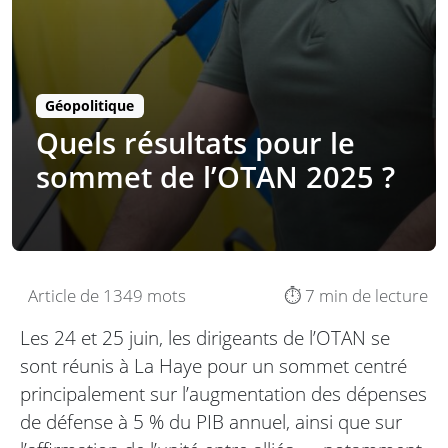
Géopolitique
Quels résultats pour le
sommet de l’OTAN 2025 ?
Article de 1349 mots
⏱️ 7 min de lecture
Les 24 et 25 juin, les dirigeants de l’OTAN se
sont réunis à La Haye pour un sommet centré
principalement sur l’augmentation des dépenses
de défense à 5 % du PIB annuel, ainsi que sur