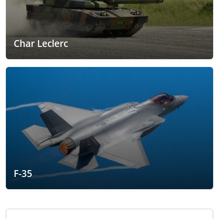
Char Leclerc
F-35