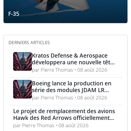
F-35
DERNIERS ARTICLES
Kratos Defense & Aerospace
développera une nouvelle tête
chercheuse pour les missiles
par Pierre Thomas • 08 août 2026
FGM-148 Javelin
Boeing lance la production en
série des modules JDAM LR
pour frappes de précision
par Pierre Thomas • 08 août 2026
longue portée
Le projet de remplacement des avions
Hawk des Red Arrows officiellement
lancé
par Pierre Thomas • 08 août 2026