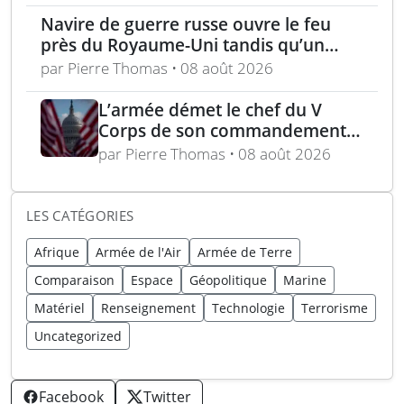
Navire de guerre russe ouvre le feu
près du Royaume-Uni tandis qu’un
bateau britannique se rapproche
par Pierre Thomas • 08 août 2026
L’armée démet le chef du V
Corps de son commandement
en Europe
par Pierre Thomas • 08 août 2026
LES CATÉGORIES
Afrique
Armée de l'Air
Armée de Terre
Comparaison
Espace
Géopolitique
Marine
Matériel
Renseignement
Technologie
Terrorisme
Uncategorized
Facebook
Twitter