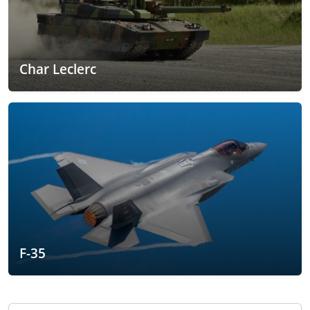
Char Leclerc
F-35