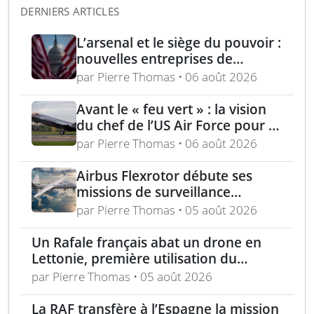
DERNIERS ARTICLES
L’arsenal et le siège du pouvoir :
nouvelles entreprises de
défense, capital-risque et
par Pierre Thomas • 06 août 2026
politique industrielle des États
Avant le « feu vert » : la vision
du chef de l’US Air Force pour la
puissance aérienne alliée passe
par Pierre Thomas • 06 août 2026
par la langue, la culture et
l’expertise régionale
Airbus Flexrotor débute ses
missions de surveillance
maritime dans la région
par Pierre Thomas • 05 août 2026
baltique
Un Rafale français abat un drone en
Lettonie, première utilisation du
missile MICA dans les Balkans
par Pierre Thomas • 05 août 2026
La RAF transfère à l’Espagne la mission