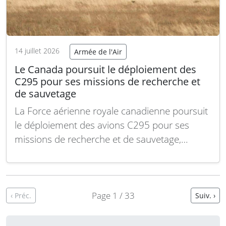
14 juillet 2026
Armée de l'Air
Le Canada poursuit le déploiement des
C295 pour ses missions de recherche et
de sauvetage
La Force aérienne royale canadienne poursuit
le déploiement des avions C295 pour ses
missions de recherche et de sauvetage,
marquant une modernisation importante de
sa flotte dédiée. Ces appareils bimoteurs
turbopropulseurs d’Airbus Defense & Space
remplacent progressivement les modèles plus
Page 1 / 33
‹ Préc.
Suiv. ›
anciens, améliorant les capacités
opérationnelles des forces canadiennes. La