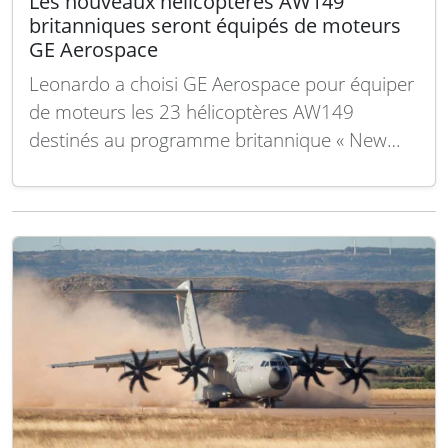
Les nouveaux hélicoptères AW149
britanniques seront équipés de moteurs
GE Aerospace
Leonardo a choisi GE Aerospace pour équiper
de moteurs les 23 hélicoptères AW149
destinés au programme britannique « New
Medium Helicopter » du ministère de la
Défense du Royaume-Uni. Conformément à
cet accord, GE Aerospace fournira ses
moteurs CT7-2E1, ainsi que des moteurs de
rechange, des pièces détachées, des
services…
Lire la suite