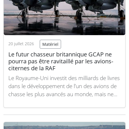
20 juillet 2026
Matériel
Le futur chasseur britannique GCAP ne
pourra pas être ravitaillé par les avions-
citernes de la RAF
Le Royaume-Uni investit des milliards de livres
dans le développement de l’un des avions de
chasse les plus avancés au monde, mais ne
dispose pas actuellement d’avions ravitailleurs
capables de le soutenir en vol. La Royal Air
Force (RAF) a confirmé que le futur chasseur
du programme Global Combat Air…
Lire la