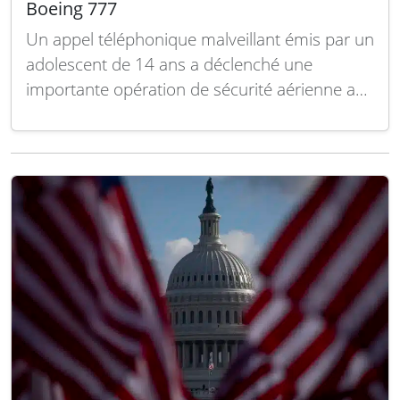
Boeing 777
Un appel téléphonique malveillant émis par un
adolescent de 14 ans a déclenché une
importante opération de sécurité aérienne au
Royaume-Uni, conduisant au déploiement de
deux chasseurs Eurofighter Typhoon de la
Royal Air Force (RAF) pour intercepter un
Boeing 777 de Qatar Airways approchant
l’aéroport de Manchester. Dans la nuit…
Lire la
suite