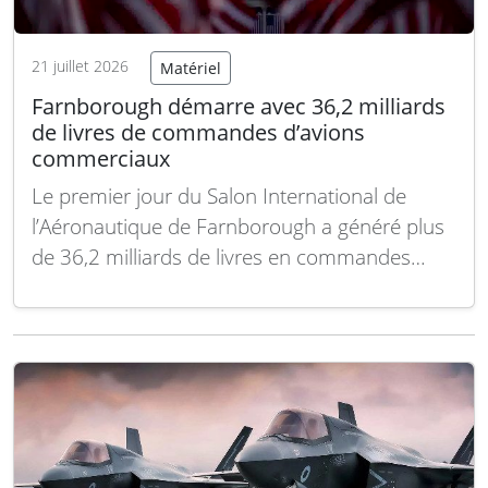
21 juillet 2026
Matériel
Farnborough démarre avec 36,2 milliards
de livres de commandes d’avions
commerciaux
Le premier jour du Salon International de
l’Aéronautique de Farnborough a généré plus
de 36,2 milliards de livres en commandes
annoncées pour des avions commerciaux,
avec 234 commandes fermes d’appareils, soit
une hausse de 44 % par rapport au premier
jour du salon précédent, selon l’association
professionnelle ADS. Ce carnet…
Lire la suite