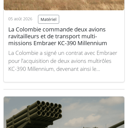
05 août 2026
Matériel
La Colombie commande deux avions
ravitailleurs et de transport multi-
missions Embraer KC-390 Millennium
La Colombie a signé un contrat avec Embraer
pour l’acquisition de deux avions multirôles
KC-390 Millennium, devenant ainsi le
deuxième pays sud-américain après le Brésil à
se doter de cet appareil. Le montant du
contrat et le calendrier de livraison restent
confidentiels. L’accord inclut également le
matériel opérationnel, un ensemble…
Lire la
suite