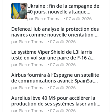
Ukraine : fin de la campagne de
40 jours, nouvelle attaque
contre Wildberries et
par Pierre Thomas • 07 août 2026
élimination d’un général russe à
Defence.Hub analyse la protection des
Moscou
navires comme nouvelle orientation du
système MACS
par Pierre Thomas • 07 août 2026
Le système Viper Shield de L3Harris
testé en vol sur une paire de F-16 à
Edwards AFB
par Pierre Thomas • 07 août 2026
Airbus fournira à l’Espagne un satellite
de communications avancé SpainSat
NG-III
par Pierre Thomas • 07 août 2026
Aurelius lève 40 M$ pour accélérer la
production de ses systèmes laser anti-
drones
par Pierre Thomas • 07 août 2026