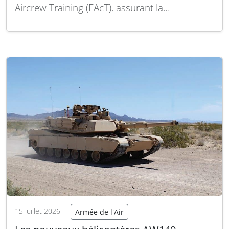
Aircrew Training (FAcT), assurant la
modification, la formation et le maintien en
condition opérationnelle des aéronefs
destinés à la Royal Canadian Air Force (RCAF).
Ce contrat, d’une valeur de 750 millions de
dollars canadiens (environ 534 millions de
dollars…
Lire la suite
15 juillet 2026
Armée de l'Air