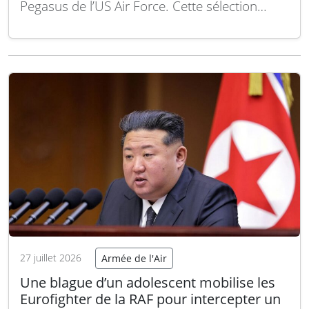
Pegasus de l’US Air Force. Cette sélection
s’inscrit dans un programme destiné à
garantir la maintenance et la disponibilité à
long terme de la flotte croissante de
ravitailleurs KC-46A. L’initiative vise à multiplier
les prestataires qualifiés…
Lire la suite
27 juillet 2026
Armée de l'Air
Une blague d’un adolescent mobilise les
Eurofighter de la RAF pour intercepter un