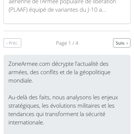
aérienne de l’Armée populaire de libération
(PLAAF) équipé de variantes du J-10 a
récemment mené un entraînement intense de
tir réel sur cibles terrestres. Selon un rapport
illustré officiel publié le 14 juin 2026, cet
exercice combinait des répétitions avancées
Page 1 / 4
‹ Préc.
Suiv. ›
en simulation avec…
Lire la suite
ZoneArmee.com décrypte l’actualité des
armées, des conflits et de la géopolitique
mondiale.
Au-delà des faits, nous analysons les enjeux
stratégiques, les évolutions militaires et les
tendances qui transforment la sécurité
internationale.