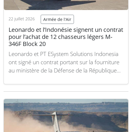
22 juillet 2026
Armée de l'Air
Leonardo et l’Indonésie signent un contrat
pour l’achat de 12 chasseurs légers M-
346F Block 20
Leonardo et PT ESystem Solutions Indonesia
ont signé un contrat portant sur la fourniture
au ministère de la Défense de la République
d’Indonésie de 12 avions de combat légers
polyvalents Leonardo M-346 F « Block 20 »,
destinés à répondre aux besoins
opérationnels de l’aviation indonésienne. Ce
contrat, issu d’une…
Lire la suite