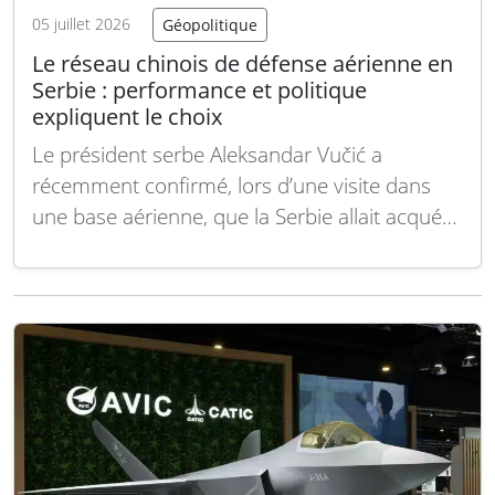
05 juillet 2026
Géopolitique
Le réseau chinois de défense aérienne en
Serbie : performance et politique
expliquent le choix
Le président serbe Aleksandar Vučić a
récemment confirmé, lors d’une visite dans
une base aérienne, que la Serbie allait acquérir
le système de missiles sol-air longue portée
chinois HQ-9. Ce contrat unique dépasse la
seule transaction commerciale : le HQ-9
viendra s’ajouter aux systèmes chinois FK-3 de
moyenne portée et…
Lire la suite