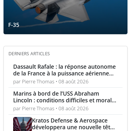
F-35
DERNIERS ARTICLES
Dassault Rafale : la réponse autonome
de la France à la puissance aérienne
moderne
par Pierre Thomas • 08 août 2026
Marins à bord de l’USS Abraham
Lincoln : conditions difficiles et moral
en berne selon leurs familles
par Pierre Thomas • 08 août 2026
Kratos Defense & Aerospace
développera une nouvelle tête