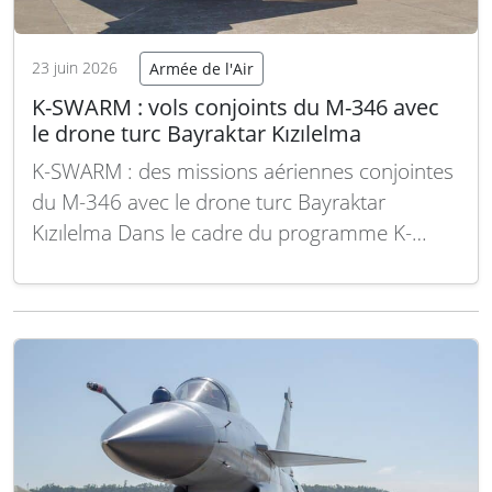
23 juin 2026
Armée de l'Air
K-SWARM : vols conjoints du M-346 avec
le drone turc Bayraktar Kızılelma
K-SWARM : des missions aériennes conjointes
du M-346 avec le drone turc Bayraktar
Kızılelma Dans le cadre du programme K-
SWARM, des vols conjoints ont été réalisés
entre l’avion d’entraînement avancé italien M-
346 et le drone de combat turc Bayraktar
Kızılelma. Cette collaboration illustre une
avancée majeure dans l’intégration des
drones…
Lire la suite