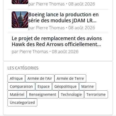
chercheuse pour les missiles
par Pierre Thomas • 08 août 2026
FGM-148 Javelin
Boeing lance la production en
série des modules JDAM LR
pour frappes de précision
par Pierre Thomas • 08 août 2026
longue portée
Le projet de remplacement des avions
Hawk des Red Arrows officiellement
lancé
par Pierre Thomas • 08 août 2026
LES CATÉGORIES
Afrique
Armée de l'Air
Armée de Terre
Comparaison
Espace
Géopolitique
Marine
Matériel
Renseignement
Technologie
Terrorisme
Uncategorized