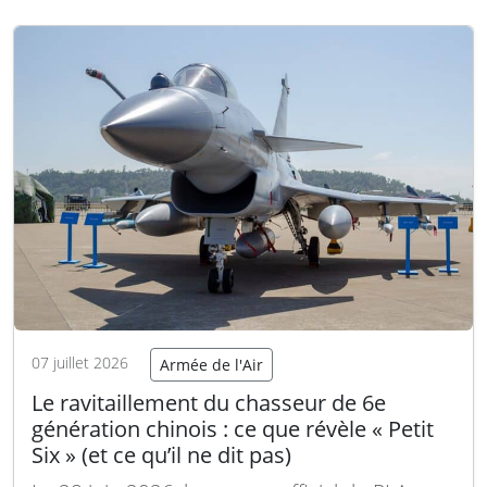
(Coopération combinée entre avions pilotés et
drones) de BAYKAR et Leonardo ont partagé
les coulisses des…
Lire la suite
07 juillet 2026
Armée de l'Air
Le ravitaillement du chasseur de 6e
génération chinois : ce que révèle « Petit
Six » (et ce qu’il ne dit pas)