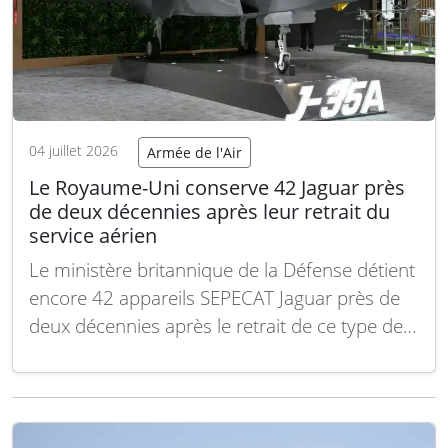
04 juillet 2026
Armée de l'Air
Le Royaume-Uni conserve 42 Jaguar près
de deux décennies après leur retrait du
service aérien
Le ministère britannique de la Défense détient
encore 42 appareils SEPECAT Jaguar près de
deux décennies après le retrait de ce type de
la Royal Air Force, tandis que neuf autres ont
été transférés à l’Indian Air Force, selon une
réponse officielle. Ces chiffres ont été
communiqués dans une réponse…
Lire la