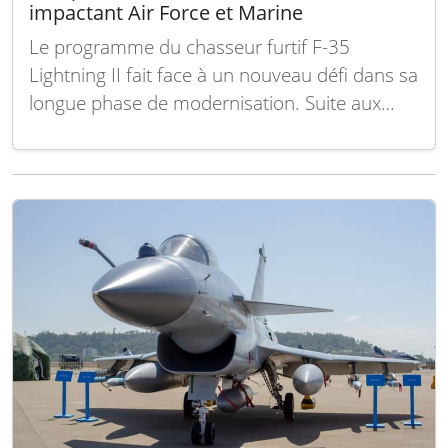
impactant Air Force et Marine
Le programme du chasseur furtif F-35
Lightning II fait face à un nouveau défi dans sa
longue phase de modernisation. Suite aux
retards occasionnés par la mise en œuvre du
package de mise à jour technologique TR-3, le
Département de la Défense des États-Unis
accepte désormais des appareils sans le…
Lire
la suite