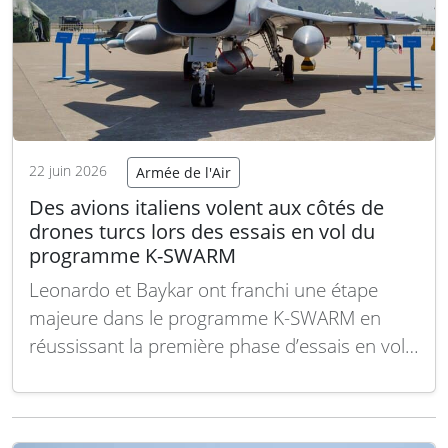
22 juin 2026
Armée de l'Air
Des avions italiens volent aux côtés de
drones turcs lors des essais en vol du
programme K-SWARM
Leonardo et Baykar ont franchi une étape
majeure dans le programme K-SWARM en
réussissant la première phase d’essais en vol
combinant des avions italiens M-346 et le
chasseur sans pilote turc Bayraktar
KIZILELMA. Ces vols autonomes en formation