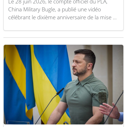
Le 28 juin 2026, le compte officiel du PLA,
China Military Bugle, a publié une vidéo
célébrant le dixième anniversaire de la mise en
service du transporteur lourd Y-20. Dans les
deux dernières secondes, deux pilotes à bord
d’un Y-20 discutent du ravitaillement du jour :
« D’abord le “Maître…
Lire la suite