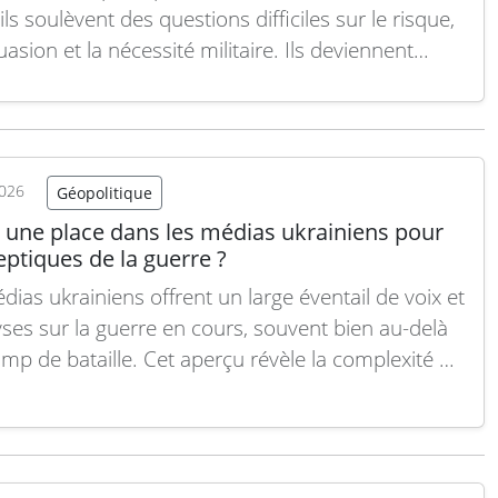
ils soulèvent des questions difficiles sur le risque,
uasion et la nécessité militaire. Ils deviennent
matiques lorsqu’ils se réduisent à un simple
tement de mauvaise foi. En 2018, à l’issue d’un
sus rigoureux de révision stratégique, la Revue
re la suite
2026
Géopolitique
il une place dans les médias ukrainiens pour
eptiques de la guerre ?
dias ukrainiens offrent un large éventail de voix et
yses sur la guerre en cours, souvent bien au-delà
mp de bataille. Cet aperçu révèle la complexité du
national, mêlant enjeux militaires, diplomatiques,
iques, culturels et sociétaux. Sur le front, entre
ue et stratégie Cenzor.NET, plateforme
rmation au…
Lire la suite