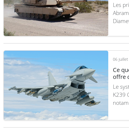
Les pr
Abrams
Diamet
produi
nouvell
annonc
secrét
06 juille
Ce qu
offre
Le sys
K239 C
notamm
Norvèg
Aerosp
Norvèg