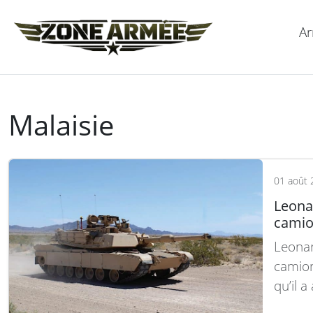
Ar
Malaisie
01 août 
Leona
camio
Leonar
camion
qu’il a
Rheinm