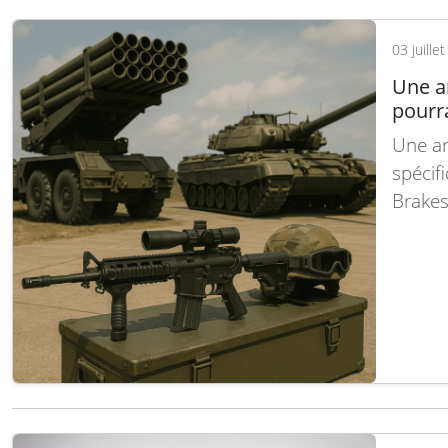
Chunm
03 juille
Une a
pourra
Une ar
spécif
Brakes
forces
ministè
ce proj
Royau