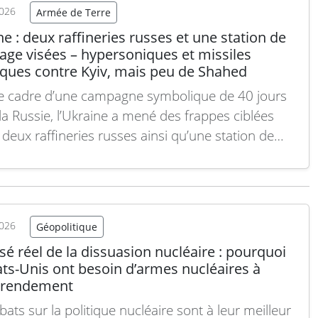
2026
Armée de Terre
e : deux raffineries russes et une station de
ge visées – hypersoniques et missiles
iques contre Kyiv, mais peu de Shahed
e cadre d’une campagne symbolique de 40 jours
 la Russie, l’Ukraine a mené des frappes ciblées
 deux raffineries russes ainsi qu’une station de
e d’oléoduc alimentant Moscou, marquant la
e attaque contre cette installation ce mois-ci.
lement, la capitale ukrainienne Kyiv a été la cible
siles…
Lire la suite
2026
Géopolitique
sé réel de la dissuasion nucléaire : pourquoi
ats-Unis ont besoin d’armes nucléaires à
e rendement
ats sur la politique nucléaire sont à leur meilleur