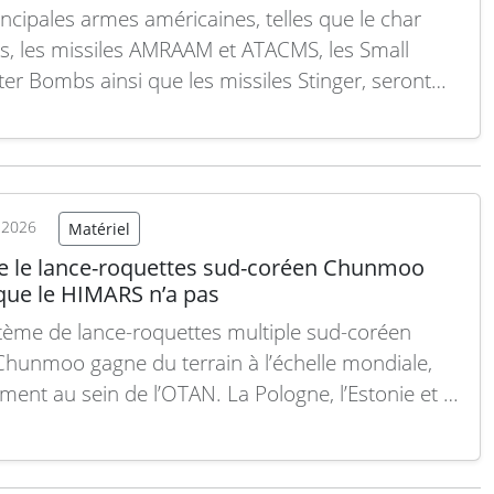
incipales armes américaines, telles que le char
, les missiles AMRAAM et ATACMS, les Small
er Bombs ainsi que les missiles Stinger, seront
tes ou maintenues en Europe dans le cadre de
es initiatives de coopération industrielle
ées lors du sommet de l’OTAN à Ankara. Le
aire général de…
Lire la suite
t 2026
Matériel
e le lance-roquettes sud-coréen Chunmoo
 que le HIMARS n’a pas
tème de lance-roquettes multiple sud-coréen
hunmoo gagne du terrain à l’échelle mondiale,
ent au sein de l’OTAN. La Pologne, l’Estonie et la
e ont toutes signé des contrats avec Hanwha
ace pour ces systèmes montés sur camion. En
e, les responsables ont même préféré le