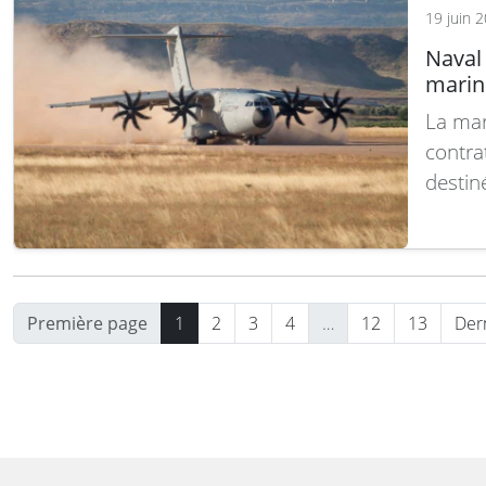
19 juin 
Naval 
marin
La mar
contra
destin
décisi
de ce 
forces
s’insc
Première page
1
2
3
4
…
12
13
Der