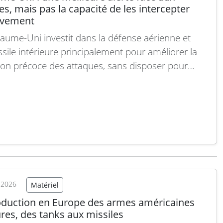
es, mais pas la capacité de les intercepter
ivement
aume-Uni investit dans la défense aérienne et
ssile intérieure principalement pour améliorer la
ion précoce des attaques, sans disposer pour
ant des moyens de les intercepter massivement.
ce qu’a déclaré le général Sir Richard Barrons
 le comité de défense, soulignant que le système
pe « Dôme…
Lire la suite
t 2026
Matériel
oduction en Europe des armes américaines
res, des tanks aux missiles