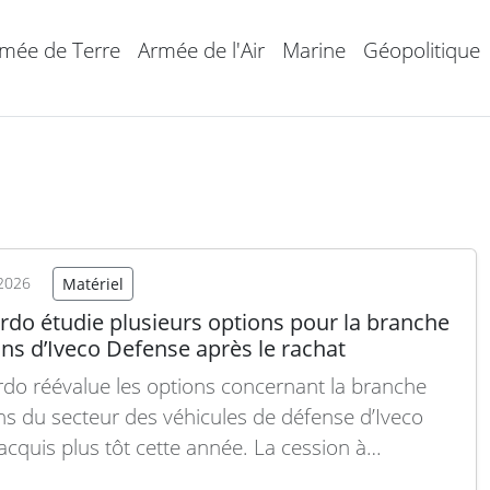
mée de Terre
Armée de l'Air
Marine
Géopolitique
2026
Matériel
rdo étudie plusieurs options pour la branche
ns d’Iveco Defense après le rachat
do réévalue les options concernant la branche
s du secteur des véhicules de défense d’Iveco
 acquis plus tôt cette année. La cession à
etall, envisagée initialement, ne constitue