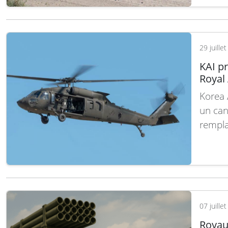
désorm
acteur
selon 
29 juille
suite
KAI p
Royal
Korea 
un can
rempla
Air Fo
éprouv
Royaum
intens
07 juille
Royau