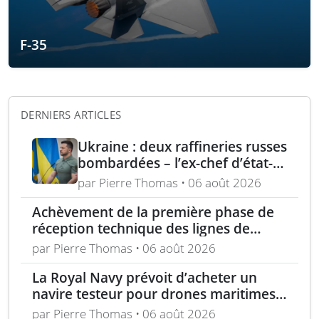
F-35
DERNIERS ARTICLES
Ukraine : deux raffineries russes
bombardées – l’ex-chef d’état-
major ukrainien juge l’OTAN
par Pierre Thomas • 06 août 2026
dépassée
Achèvement de la première phase de
réception technique des lignes de
production d’armement gros calibre
par Pierre Thomas • 06 août 2026
La Royal Navy prévoit d’acheter un
navire testeur pour drones maritimes
polyvalents
par Pierre Thomas • 06 août 2026