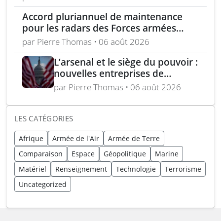
Accord pluriannuel de maintenance
pour les radars des Forces armées
polonaises
par Pierre Thomas • 06 août 2026
L’arsenal et le siège du pouvoir :
nouvelles entreprises de
défense, capital-risque et
par Pierre Thomas • 06 août 2026
politique industrielle des États
LES CATÉGORIES
Afrique
Armée de l'Air
Armée de Terre
Comparaison
Espace
Géopolitique
Marine
Matériel
Renseignement
Technologie
Terrorisme
Uncategorized