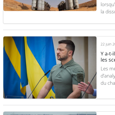
lorsqu’
la diss
problé
affron
proces
de…
Li
22 juin 
Y a-t-
les sc
Les mé
d’anal
du cha
débat 
économ
tactiq
d’info