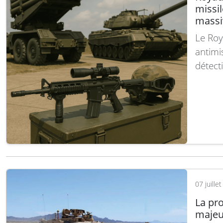
missil
mass
Le Roy
antimi
détect
l’inst
C’est 
devant
de ty
07 juille
La pr
majeu