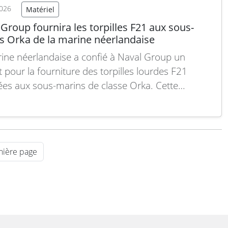
2026
Matériel
Group fournira les torpilles F21 aux sous-
s Orka de la marine néerlandaise
ine néerlandaise a confié à Naval Group un
t pour la fourniture des torpilles lourdes F21
ées aux sous-marins de classe Orka. Cette
on, annoncée en juin 2026, souligne l’intégration
système d’armes moderne au sein des futures
 sous-marines néerlandaises. Cette commande
rit dans la continuité de…
Lire la suite
nière page