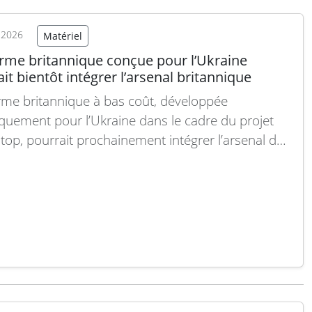
oo au système…
Lire la suite
t 2026
Matériel
rme britannique conçue pour l’Ukraine
it bientôt intégrer l’arsenal britannique
me britannique à bas coût, développée
iquement pour l’Ukraine dans le cadre du projet
top, pourrait prochainement intégrer l’arsenal des
 armées britanniques, indique une source du
re de la Défense. Interrogé sur la possibilité que
et serve aussi à renforcer la capacité militaire du
me-Uni, en plus…
Lire la suite