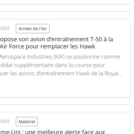
ais qu’une possibilité parmi plusieurs, d’autres
s s’étant également manifestés auprès du groupe,
son directeur général et son directeur…
Lire la
t 2026
Armée de l'Air
ropose son avion d’entraînement T-50 à la
 Air Force pour remplacer les Hawk
Aerospace Industries (KAI) se positionne comme
didat supplémentaire dans la course pour
cer les avions d’entraînement Hawk de la Royal
rce (RAF), proposant son modèle T-50, un appareil
é qui pourrait être produit localement au
e-Uni. Face à une compétition internationale
e, KAI présente son avion comme…
Lire la suite
t 2026
Matériel
me-Uni : une meilleure alerte face aux