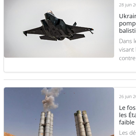
28 juin 
Ukrain
pompa
balist
Dans l
visant
contre
pompag
second
Parallè
de mis
26 juin 
Le fos
les Ét
faibl
Les déb