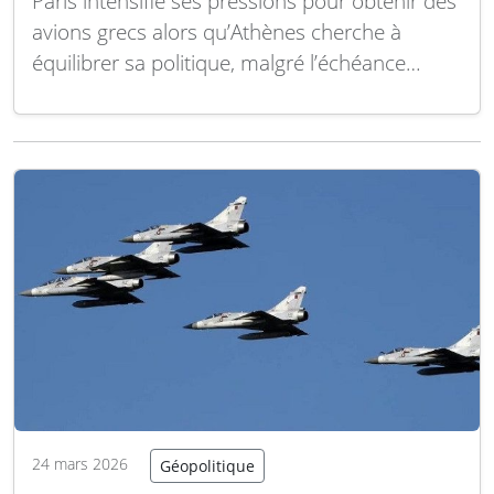
Paris intensifie ses pressions pour obtenir des
avions grecs alors qu’Athènes cherche à
équilibrer sa politique, malgré l’échéance
prévue du contrat de maintenance en 2026 et
l’échec d’une tentative de vente à l’Inde. Pour
la Grèce, cet accord pourrait s’avérer
bénéfique, puisque l’Ukraine pourrait
bénéficier d’un rabais sur…
Lire la suite
24 mars 2026
Géopolitique