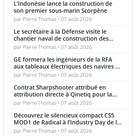
L’Indonésie lance la construction de
son premier sous-marin Scorpène
par Pierre Thomas • 07 août 2026
Le secrétaire à la Défense visite le
chantier naval de construction des
frégates Type 31 à Rosyth
par Pierre Thomas • 07 août 2026
GE formera les ingénieurs de la RFA
aux tableaux électriques des navires de
la classe Tide
par Pierre Thomas • 07 août 2026
Contrat Sharpshooter attribué en
attribution directe à Qinetiq pour la
période 2026-2028
par Pierre Thomas • 07 août 2026
Découvrez le silencieux compact CS5
MOD1 de Radical à l’Industry Day de la
Marine la semaine prochaine
par Pierre Thomas • 07 août 2026