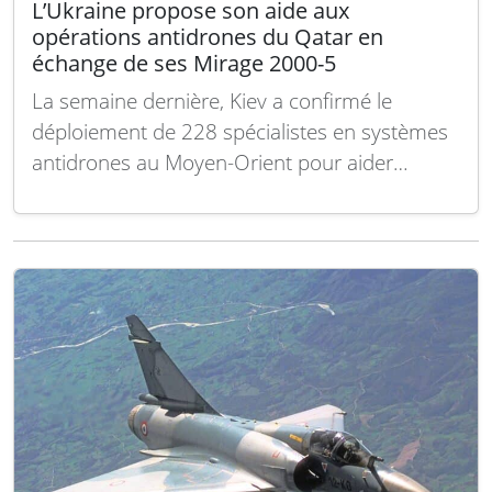
L’Ukraine propose son aide aux
opérations antidrones du Qatar en
échange de ses Mirage 2000-5
La semaine dernière, Kiev a confirmé le
déploiement de 228 spécialistes en systèmes
antidrones au Moyen-Orient pour aider
certains pays de la région à contrer les
attaques menées contre eux par le régime
iranien, en représailles à l’opération
américaine « Fureur Épique ». Le président
Volodymyr Zelensky a déclaré…
Lire la suite