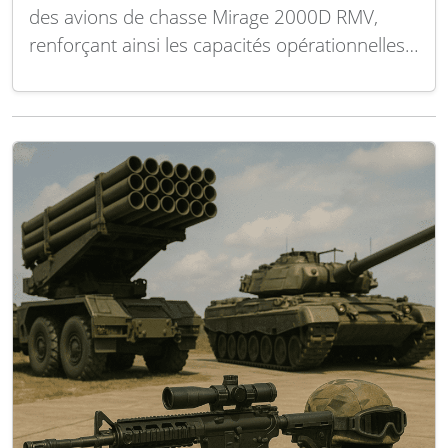
des avions de chasse Mirage 2000D RMV,
renforçant ainsi les capacités opérationnelles
de cet appareil emblématique de l’Armée de
l’air. Cette modernisation vise à garantir la
pertinence du Mirage 2000D face aux défis
contemporains, en améliorant ses systèmes
de navigation, de…
Lire la suite