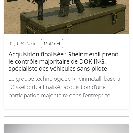
01 juillet 2026
Matériel
Acquisition finalisée : Rheinmetall prend
le contrôle majoritaire de DOK-ING,
spécialiste des véhicules sans pilote
Le groupe technologique Rheinmetall, basé à
Düsseldorf, a finalisé l’acquisition d’une
participation majoritaire dans l’entreprise
croate DOK-ING, spécialiste des véhicules
sans pilote, renforçant ainsi son portefeuille
dans ce domaine stratégique. La société
opérera désormais sous le nom de «