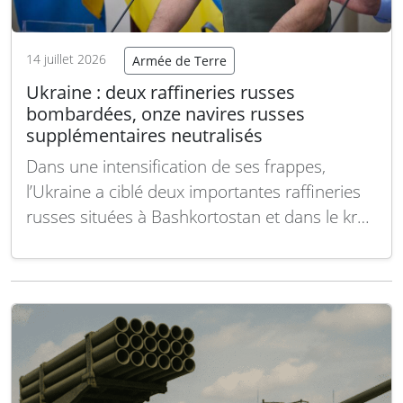
14 juillet 2026
Armée de Terre
Ukraine : deux raffineries russes
bombardées, onze navires russes
supplémentaires neutralisés
Dans une intensification de ses frappes,
l’Ukraine a ciblé deux importantes raffineries
russes situées à Bashkortostan et dans le kraï
de Krasnodar. Parallèlement, onze navires
russes supplémentaires ont été neutralisés
dans la mer d’Azov, renforçant la pression sur
les capacités logistiques de la Russie. Sur le
terrain, la Russie mène…
Lire la suite