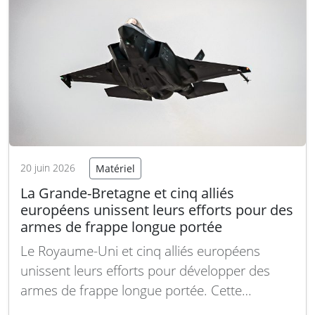
Rheinmetall Unmanned Vehicles d.o.o. ». En
mars dernier, Rheinmetall avait signé…
Lire la
suite
20 juin 2026
Matériel
La Grande-Bretagne et cinq alliés
européens unissent leurs efforts pour des
armes de frappe longue portée
Le Royaume-Uni et cinq alliés européens
unissent leurs efforts pour développer des
armes de frappe longue portée. Cette
collaboration marque une étape majeure dans