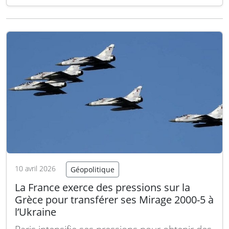
le renforcement des capacités militaires
européennes, avec le Royaume-Uni à la tête
de plusieurs domaines clés. Selon un
communiqué approuvé par les ministres de la
Défense…
Lire la suite
10 avril 2026
Géopolitique
La France exerce des pressions sur la
Grèce pour transférer ses Mirage 2000-5 à
l’Ukraine