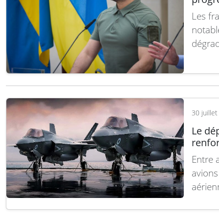
Les fr
notabl
dégrad
réappr
ciblés 
respon
suite
30 juille
Le dé
renfor
Entre 
avions
aérien
capaci
aériens