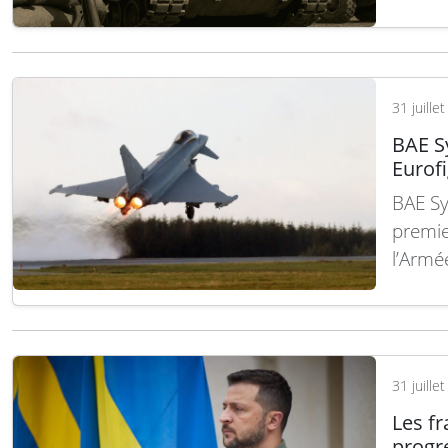
31 juille
BAE S
Eurof
BAE Sy
premie
l’Armé
l’un d
milita
constr
dans s
31 juille
Lire la
Les fr
progre