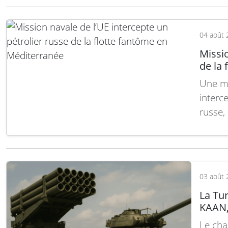
127 m
suite
04 août 
Missio
de la
Une mi
interce
russe,
déterm
les san
malgré 
de la
03 août 
La Tu
KAAN, 
Le cha