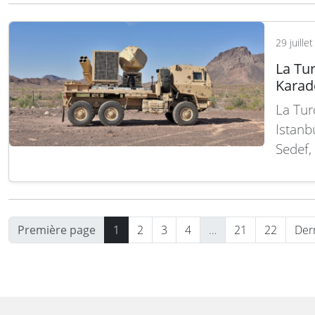
déploi
29 juille
La Tur
Karade
La Turq
Istanb
Sedef,
constr
l’effic
entre 
Première page
1
2
3
4
…
21
22
Der