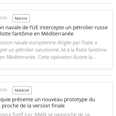
m développée par Diehl Defence. Photo…
Lire la
2026
Marine
n navale de l’UE intercepte un pétrolier russe
 flotte fantôme en Méditerranée
ssion navale européenne dirigée par l’Italie a
pté un pétrolier sanctionné, lié à la flotte fantôme
 en Méditerranée. Cette opération illustre la
ination de l’Union européenne à faire respecter
ctions contre le transport illégal de pétrole russe
les restrictions occidentales. Le ministère italien
 Défense…
Lire la suite
2026
Matériel
rquie présente un nouveau prototype du
proche de la version finale
sseur furtif turc KAAN se rapproche de sa