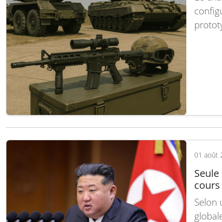
config
protot
premie
le dév
la Tur
Indust
01 août 
Seule 
cours 
Selon 
global