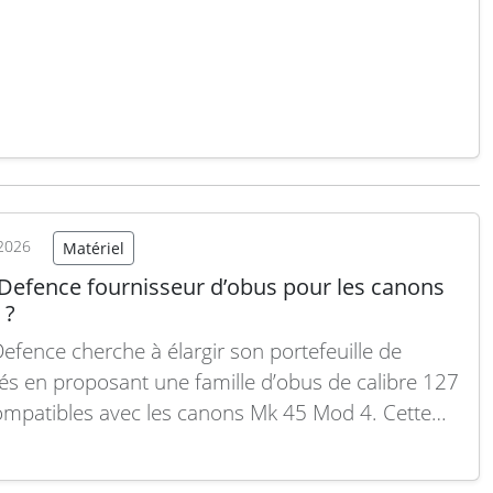
cision contre des cibles terrestres à Çorlu. Cette
majeure confirme les capacités opérationnelles
s de cet aéronef de nouvelle génération. Lors de
ire la suite
2026
Matériel
 Defence fournisseur d’obus pour les canons
 ?
Defence cherche à élargir son portefeuille de
s en proposant une famille d’obus de calibre 127
patibles avec les canons Mk 45 Mod 4. Cette
ation vise à répondre aussi bien au marché
llemand qu’à l’exportation. Ammunition calibre