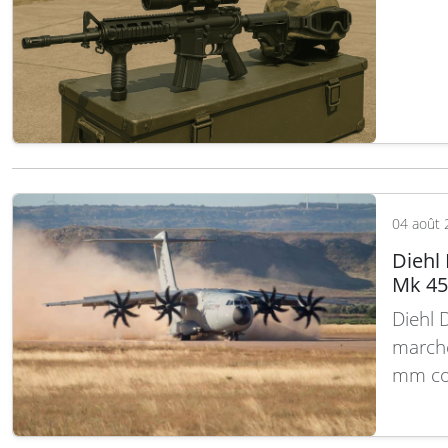
de pré
étape 
accrue
cet…
L
04 août 
Diehl
Mk 45
Diehl 
marché
mm com
intégr
national a