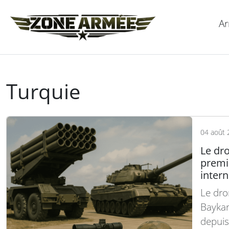
Ar
Turquie
04 août 
Le dro
premi
inter
Le dro
Baykar
depuis