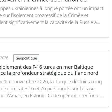
appes ukrainiennes à longue portée ont un impact
e sur l’isolement progressif de la Crimée et
ent significativement la capacité de la Russie à
ovisionner ses forces, avec jusqu’à 190 navires
en mer rien que durant le mois de juillet, selon un
sable occidental. Interrogé sur le conflit…
Lire la
t 2026
Géopolitique
ploiement des F-16 turcs en mer Baltique
ce la profondeur stratégique du flanc nord
août et novembre 2026, la Turquie déploiera cinq
 de combat F-16 et 76 personnels sur la base
ne d’Ämari, en Estonie. Cette opération renforce la
té de réaction rapide de l’OTAN face aux incidents
 sur l’un de ses flancs les plus sensibles. Ce