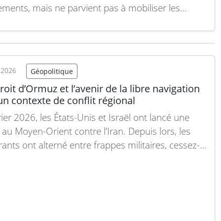
ements, mais ne parvient pas à mobiliser les
fs massifs nécessaires pour infléchir le cours du
t en Ukraine. Seule une décision de mobilisation
le pourrait changer la dynamique sur le front.
ogé sur la…
Lire la suite
t 2026
Géopolitique
roit d’Ormuz et l’avenir de la libre navigation
n contexte de conflit régional
ier 2026, les États-Unis et Israël ont lancé une
 au Moyen-Orient contre l’Iran. Depuis lors, les
rants ont alterné entre frappes militaires, cessez-
 précaire et le blocage du détroit d’Ormuz. Les
tés ouvertes ont repris à la mi-juillet. Plus
ent, les Houthis au Yémen ont menacé la
ation…
Lire la suite