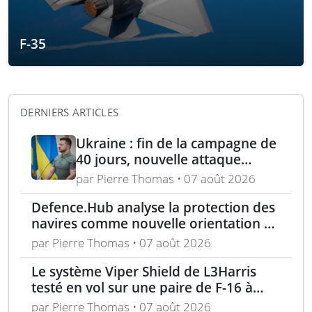
F-35
DERNIERS ARTICLES
Ukraine : fin de la campagne de
40 jours, nouvelle attaque
contre Wildberries et
par Pierre Thomas • 07 août 2026
élimination d’un général russe à
Defence.Hub analyse la protection des
Moscou
navires comme nouvelle orientation du
système MACS
par Pierre Thomas • 07 août 2026
Le système Viper Shield de L3Harris
testé en vol sur une paire de F-16 à
Edwards AFB
par Pierre Thomas • 07 août 2026