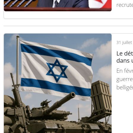
recrut
effecti
confli
généra
Interr
31 juille
Le dét
dans u
En févr
guerre
belligé
le-feu
hostili
récemm
navig