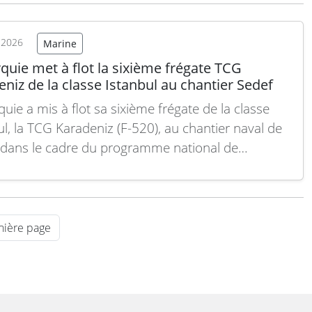
ement place la force…
Lire la suite
t 2026
Marine
quie met à flot la sixième frégate TCG
niz de la classe Istanbul au chantier Sedef
uie a mis à flot sa sixième frégate de la classe
ul, la TCG Karadeniz (F-520), au chantier naval de
 dans le cadre du programme national de
uction navale MILGEM. Cette mise à l’eau illustre
acité du processus de construction parallèle établi
STM et le consortium naval…
Lire la suite
nière page