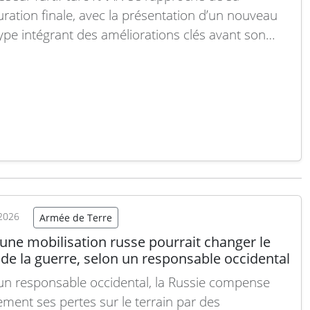
uration finale, avec la présentation d’un nouveau
ype intégrant des améliorations clés avant son
r vol. Ce stade marque une étape majeure dans
eloppement de cet avion de chasse développé par
quie. Des images diffusées par Turkish Aerospace
ries…
Lire la suite
2026
Armée de Terre
une mobilisation russe pourrait changer le
de la guerre, selon un responsable occidental
un responsable occidental, la Russie compense
ement ses pertes sur le terrain par des