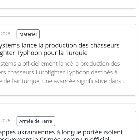
t 2026
Matériel
ystems lance la production des chasseurs
ighter Typhoon pour la Turquie
stems a officiellement lancé la production des
rs chasseurs Eurofighter Typhoon destinés à
e de l’air turque, une avancée significative dans
es plus importants programmes de modernisation
ire du pays ces dernières décennies. Le
ucteur britannique a confirmé cette information
on rapport financier du premier semestre 2026,…
t 2026
Armée de Terre
 suite
appes ukrainiennes à longue portée isolent
ssivement la Crimée, selon un officiel