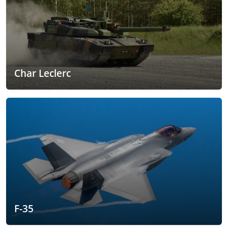
Char Leclerc
F-35