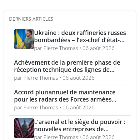
DERNIERS ARTICLES
Ukraine : deux raffineries russes
bombardées – l’ex-chef d’état-
major ukrainien juge l’OTAN
par Pierre Thomas • 06 août 2026
dépassée
Achèvement de la première phase de
réception technique des lignes de
production d’armement gros calibre
par Pierre Thomas • 06 août 2026
Accord pluriannuel de maintenance
pour les radars des Forces armées
polonaises
par Pierre Thomas • 06 août 2026
L’arsenal et le siège du pouvoir :
nouvelles entreprises de
défense, capital-risque et
par Pierre Thomas • 06 août 2026