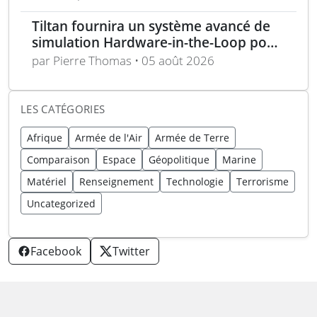
politique industrielle des États
Tiltan fournira un système avancé de
simulation Hardware-in-the-Loop pour
un programme électro-optique IR
par Pierre Thomas • 05 août 2026
unique
LES CATÉGORIES
Afrique
Armée de l'Air
Armée de Terre
Comparaison
Espace
Géopolitique
Marine
Matériel
Renseignement
Technologie
Terrorisme
Uncategorized
Facebook
Twitter