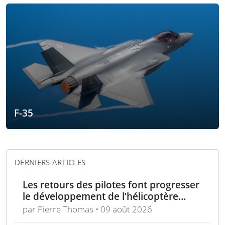
F-35
DERNIERS ARTICLES
Les retours des pilotes font progresser
le développement de l’hélicoptère
d’assaut Cheyenne
par Pierre Thomas • 09 août 2026