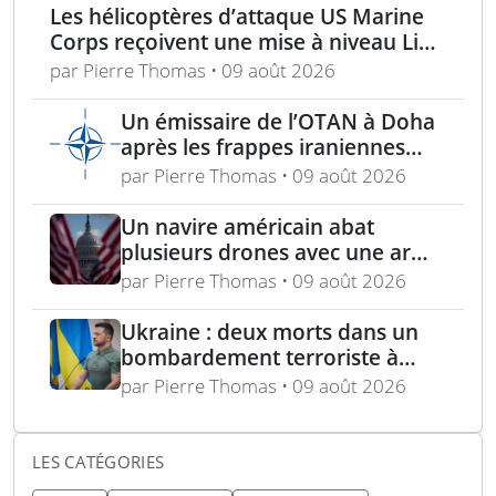
Les hélicoptères d’attaque US Marine
Corps reçoivent une mise à niveau Link
16
par Pierre Thomas • 09 août 2026
Un émissaire de l’OTAN à Doha
après les frappes iraniennes
contre plusieurs États du Golfe
par Pierre Thomas • 09 août 2026
Un navire américain abat
plusieurs drones avec une arme
laser lors d’une démonstration
par Pierre Thomas • 09 août 2026
en mer
Ukraine : deux morts dans un
bombardement terroriste à
Kharkiv – acquisition turque de
par Pierre Thomas • 09 août 2026
lance-roquettes M270 et
missiles ATACMS
LES CATÉGORIES