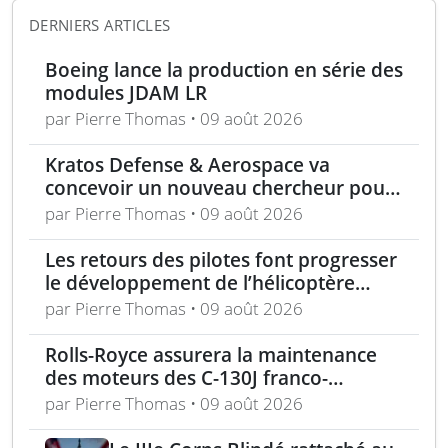
DERNIERS ARTICLES
Boeing lance la production en série des
modules JDAM LR
par Pierre Thomas • 09 août 2026
Kratos Defense & Aerospace va
concevoir un nouveau chercheur pour
les missiles FGM-148 Javelin
par Pierre Thomas • 09 août 2026
Les retours des pilotes font progresser
le développement de l’hélicoptère
d’assaut Cheyenne
par Pierre Thomas • 09 août 2026
Rolls-Royce assurera la maintenance
des moteurs des C-130J franco-
allemands jusqu’en 2030
par Pierre Thomas • 09 août 2026