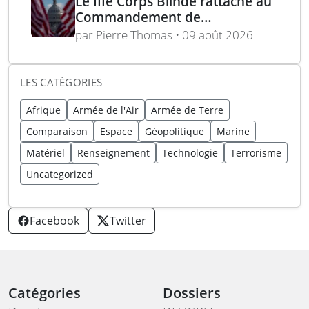
Le IIIe Corps Blindé rattaché au
Commandement de
l’Hémisphère Ouest dans le
par Pierre Thomas • 09 août 2026
cadre d’une réorganisation
LES CATÉGORIES
Afrique
Armée de l'Air
Armée de Terre
Comparaison
Espace
Géopolitique
Marine
Matériel
Renseignement
Technologie
Terrorisme
Uncategorized
Facebook
Twitter
Catégories
Dossiers