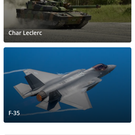
Char Leclerc
F-35