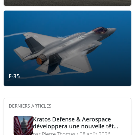
F-35
DERNIERS ARTICLES
Kratos Defense & Aerospace
développera une nouvelle tête
chercheuse pour les missiles
par Pierre Thomas • 08 août 2026