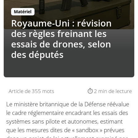
Matériel
Royaume-Uni : révision
des règles freinant les
essais de drones, selon
des députés
Article de 355 mots
⏱️ 2 min de lecture
Le ministère britannique de la Défense réévalue
le cadre réglementaire encadrant les essais des
systèmes sans pilote et autonomes, estimant
que les mesures dites de « sandbox » prévues