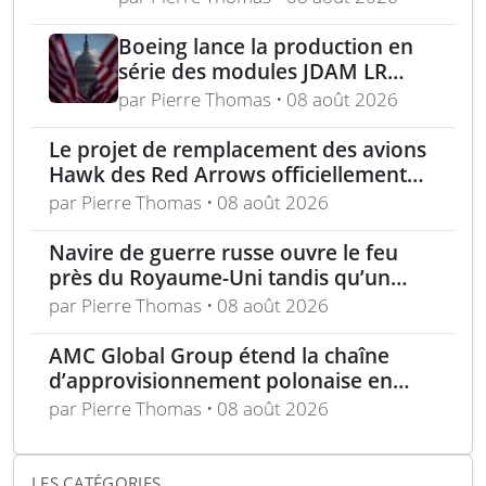
FGM-148 Javelin
Boeing lance la production en
série des modules JDAM LR
pour frappes de précision
par Pierre Thomas • 08 août 2026
longue portée
Le projet de remplacement des avions
Hawk des Red Arrows officiellement
lancé
par Pierre Thomas • 08 août 2026
Navire de guerre russe ouvre le feu
près du Royaume-Uni tandis qu’un
bateau britannique se rapproche
par Pierre Thomas • 08 août 2026
AMC Global Group étend la chaîne
d’approvisionnement polonaise en
munitions de 155 mm
par Pierre Thomas • 08 août 2026
LES CATÉGORIES