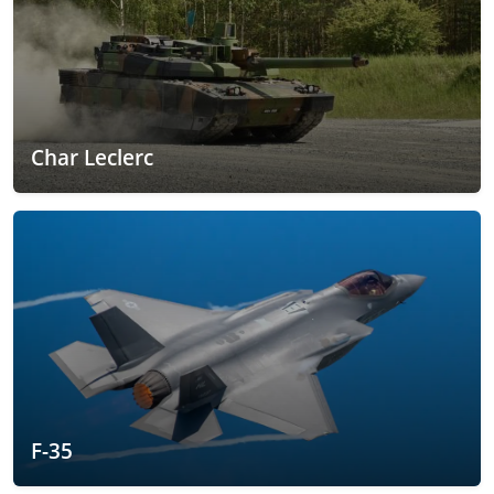
Char Leclerc
F-35