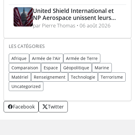
United Shield International et
NP Aerospace unissent leurs
forces pour renforcer le soutien
par Pierre Thomas • 06 août 2026
aux équipes américaines de
déminage
LES CATÉGORIES
Afrique
Armée de l'Air
Armée de Terre
Comparaison
Espace
Géopolitique
Marine
Matériel
Renseignement
Technologie
Terrorisme
Uncategorized
Facebook
Twitter