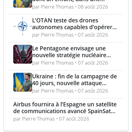
attaque russe par missile
par Pierre Thomas • 08 août 2026
balistique sur Kiev – Deux
raffineries russes visées par
L’OTAN teste des drones
l’Ukraine
autonomes capables d’opérer
sans GPS pour mission de
par Pierre Thomas • 07 août 2026
sécurité
Le Pentagone envisage une
nouvelle stratégie nucléaire
pour dissuader les conflits
par Pierre Thomas • 07 août 2026
régionaux
Ukraine : fin de la campagne de
40 jours, nouvelle attaque
contre Wildberries et
par Pierre Thomas • 07 août 2026
élimination d’un général russe à
Moscou
Airbus fournira à l’Espagne un satellite
de communications avancé SpainSat
NG-III
par Pierre Thomas • 07 août 2026