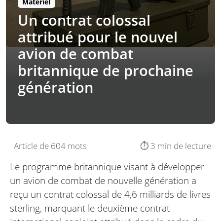
Matériel
Un contrat colossal
attribué pour le nouvel
avion de combat
britannique de prochaine
génération
Article de 604 mots
⏱️ 3 min de lecture
Le programme britannique visant à développer
un avion de combat de nouvelle génération a
reçu un contrat colossal de 4,6 milliards de livres
sterling, marquant le deuxième contrat