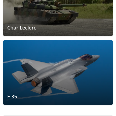
Char Leclerc
F-35