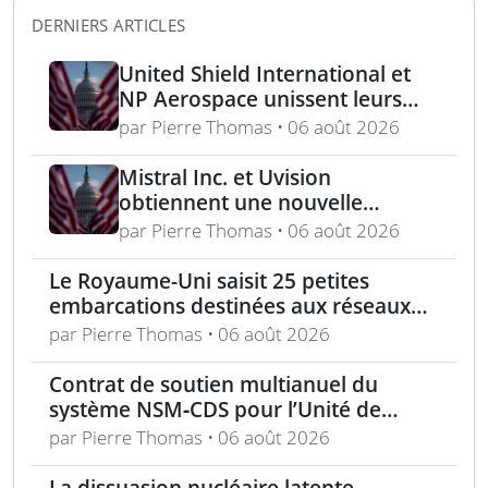
DERNIERS ARTICLES
United Shield International et
NP Aerospace unissent leurs
forces pour renforcer le soutien
par Pierre Thomas • 06 août 2026
aux équipes américaines de
déminage
Mistral Inc. et Uvision
obtiennent une nouvelle
commande pour le programme
par Pierre Thomas • 06 août 2026
US Army Lethal Unmanned
Systems
Le Royaume-Uni saisit 25 petites
embarcations destinées aux réseaux
de passeurs pour la Manche
par Pierre Thomas • 06 août 2026
Contrat de soutien multianuel du
système NSM‑CDS pour l’Unité de
missiles navals polonaise
par Pierre Thomas • 06 août 2026
La dissuasion nucléaire latente