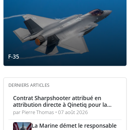
F-35
DERNIERS ARTICLES
Contrat Sharpshooter attribué en
attribution directe à Qinetiq pour la
période 2026-2028
par Pierre Thomas • 07 août 2026
La Marine démet le responsable