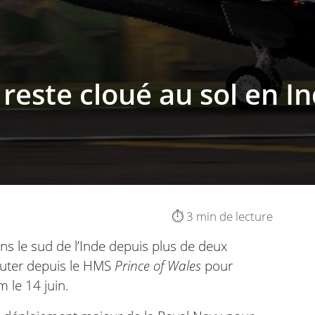
reste cloué au sol en I
⏱️ 3 min de lecture
ns le sud de l’Inde depuis plus de deux
outer depuis le HMS
Prince of Wales
pour
m le 14 juin.