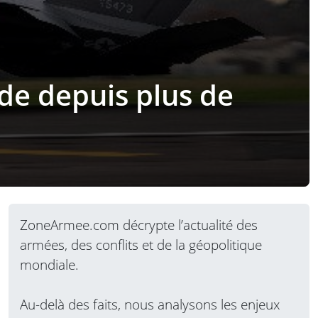
nde depuis plus de
ZoneArmee.com décrypte l’actualité des
armées, des conflits et de la géopolitique
mondiale.
Au-delà des faits, nous analysons les enjeux