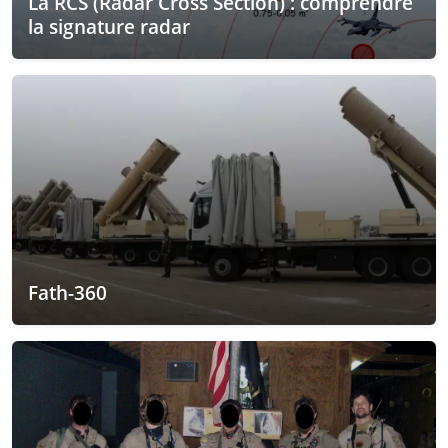
La RCS (Radar Cross Section) : comprendre
la signature radar
Fath-360