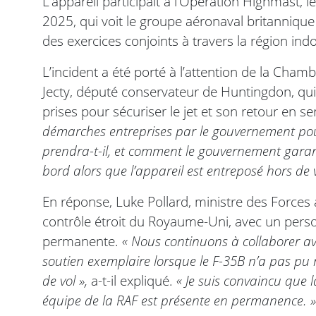
L’appareil participait à l’Opération Highmast,
2025, qui voit le groupe aéronaval britanniq
des exercices conjoints à travers la région ind
L’incident a été porté à l’attention de la Ch
Jecty, député conservateur de Huntingdon, qu
prises pour sécuriser le jet et son retour en s
démarches entreprises par le gouvernement pou
prendra-t-il, et comment le gouvernement garanti
bord alors que l’appareil est entreposé hors de
En réponse, Luke Pollard, ministre des Forces 
contrôle étroit du Royaume-Uni, avec un perso
permanente.
« Nous continuons à collaborer av
soutien exemplaire lorsque le F-35B n’a pas pu 
de vol »,
a-t-il expliqué.
« Je suis convaincu que l
équipe de la RAF est présente en permanence. »