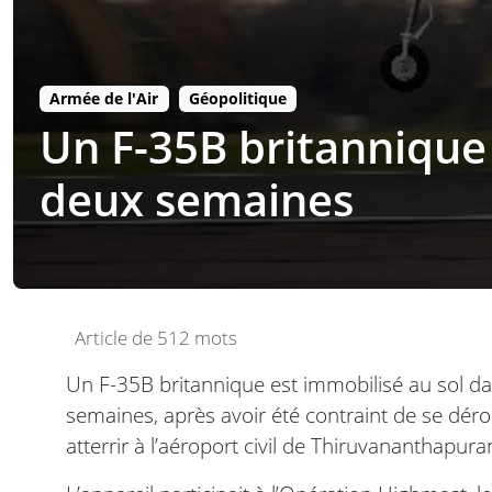
Armée de l'Air
Géopolitique
Un F-35B britannique 
deux semaines
Article de 512 mots
Un F-35B britannique est immobilisé au sol da
semaines, après avoir été contraint de se dér
atterrir à l’aéroport civil de Thiruvananthapura