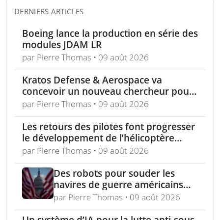
DERNIERS ARTICLES
Boeing lance la production en série des
modules JDAM LR
par Pierre Thomas • 09 août 2026
Kratos Defense & Aerospace va
concevoir un nouveau chercheur pour
les missiles FGM-148 Javelin
par Pierre Thomas • 09 août 2026
Les retours des pilotes font progresser
le développement de l’hélicoptère
d’assaut Cheyenne
par Pierre Thomas • 09 août 2026
Des robots pour souder les
navires de guerre américains
dans un programme pilote
par Pierre Thomas • 09 août 2026
chantier naval
Un système d’IA pour la lutte anti-sous-