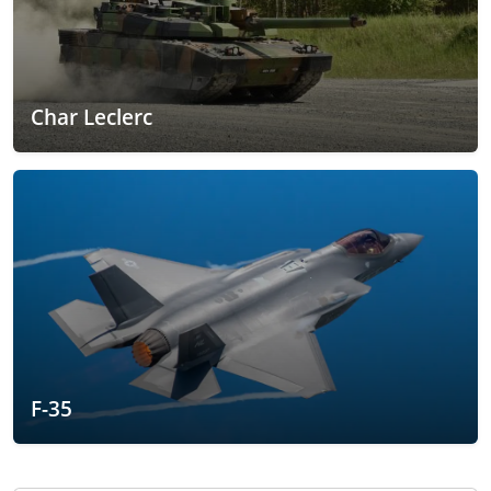
Char Leclerc
F-35