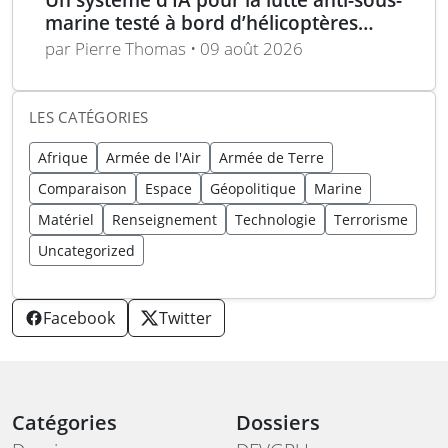
marine testé à bord d’hélicoptères
américains MH-60R
par Pierre Thomas • 09 août 2026
LES CATÉGORIES
Afrique
Armée de l'Air
Armée de Terre
Comparaison
Espace
Géopolitique
Marine
Matériel
Renseignement
Technologie
Terrorisme
Uncategorized
Facebook
Twitter
Catégories
Dossiers