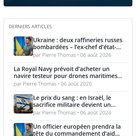
DERNIERS ARTICLES
Ukraine : deux raffineries russes
bombardées – l’ex-chef d’état-
major ukrainien juge l’OTAN
par Pierre Thomas • 06 août 2026
dépassée
La Royal Navy prévoit d’acheter un
navire testeur pour drones maritimes
polyvalents
par Pierre Thomas • 06 août 2026
Le prix du sang : en Israël, le
sacrifice militaire devient un
enjeu politique majeur
par Pierre Thomas • 06 août 2026
Un officier européen prendra la
tête du commandement d’aide