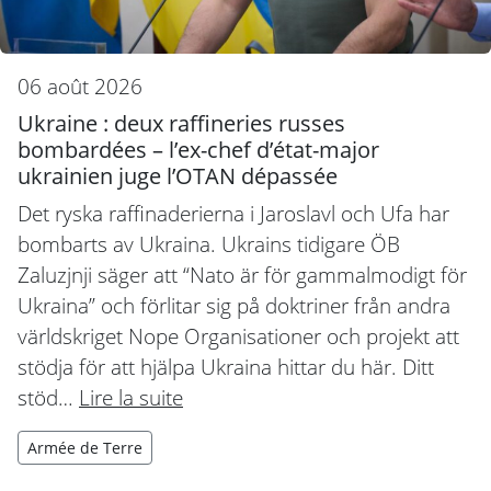
06 août 2026
Ukraine : deux raffineries russes
bombardées – l’ex-chef d’état-major
ukrainien juge l’OTAN dépassée
Det ryska raffinaderierna i Jaroslavl och Ufa har
bombarts av Ukraina. Ukrains tidigare ÖB
Zaluzjnji säger att “Nato är för gammalmodigt för
Ukraina” och förlitar sig på doktriner från andra
världskriget Nope Organisationer och projekt att
stödja för att hjälpa Ukraina hittar du här. Ditt
stöd…
Lire la suite
Armée de Terre