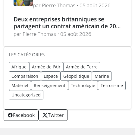
militaire à l’Ukraine d’ici un an
par Pierre Thomas • 05 août 2026
Deux entreprises britanniques se
partagent un contrat américain de 200
M$ pour des systèmes barrières
par Pierre Thomas • 05 août 2026
LES CATÉGORIES
Afrique
Armée de l'Air
Armée de Terre
Comparaison
Espace
Géopolitique
Marine
Matériel
Renseignement
Technologie
Terrorisme
Uncategorized
Facebook
Twitter