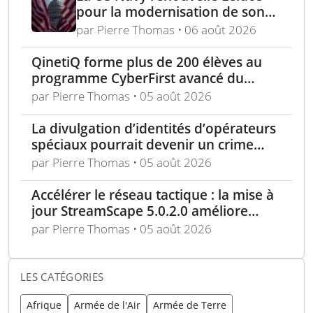
pour la modernisation de son
réseau mondial de
par Pierre Thomas • 06 août 2026
renseignement
QinetiQ forme plus de 200 élèves au
programme CyberFirst avancé du
National Cyber Security Centre
par Pierre Thomas • 05 août 2026
La divulgation d’identités d’opérateurs
spéciaux pourrait devenir un crime
selon une loi proposée
par Pierre Thomas • 05 août 2026
Accélérer le réseau tactique : la mise à
jour StreamScape 5.0.2.0 améliore
sécurité et connectivité
par Pierre Thomas • 05 août 2026
LES CATÉGORIES
Afrique
Armée de l'Air
Armée de Terre