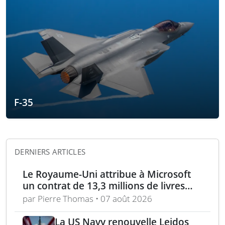
F-35
DERNIERS ARTICLES
Le Royaume-Uni attribue à Microsoft
un contrat de 13,3 millions de livres
pour l’analyse des menaces
par Pierre Thomas • 07 août 2026
La US Navy renouvelle Leidos