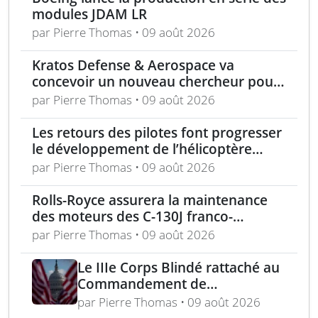
modules JDAM LR
par Pierre Thomas • 09 août 2026
Kratos Defense & Aerospace va
concevoir un nouveau chercheur pour
les missiles FGM-148 Javelin
par Pierre Thomas • 09 août 2026
Les retours des pilotes font progresser
le développement de l’hélicoptère
d’assaut Cheyenne
par Pierre Thomas • 09 août 2026
Rolls-Royce assurera la maintenance
des moteurs des C-130J franco-
allemands jusqu’en 2030
par Pierre Thomas • 09 août 2026
Le IIIe Corps Blindé rattaché au
Commandement de
l’Hémisphère Ouest dans le
par Pierre Thomas • 09 août 2026
cadre d’une réorganisation