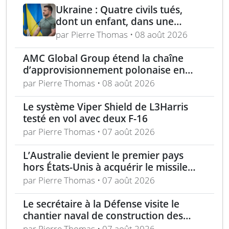
Ukraine : Quatre civils tués,
dont un enfant, dans une
attaque russe par missile
par Pierre Thomas • 08 août 2026
balistique sur Kiev – Deux
raffineries russes visées par
AMC Global Group étend la chaîne
l’Ukraine
d’approvisionnement polonaise en
munitions de 155 mm
par Pierre Thomas • 08 août 2026
Le système Viper Shield de L3Harris
testé en vol avec deux F-16
par Pierre Thomas • 07 août 2026
L’Australie devient le premier pays
hors États-Unis à acquérir le missile
AIM-260 JATM
par Pierre Thomas • 07 août 2026
Le secrétaire à la Défense visite le
chantier naval de construction des
frégates Type 31 à Rosyth
par Pierre Thomas • 07 août 2026