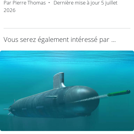
Par
Pierre Thomas
•
Dernière mise à jour
5 juillet
2026
Vous serez également intéressé par ...