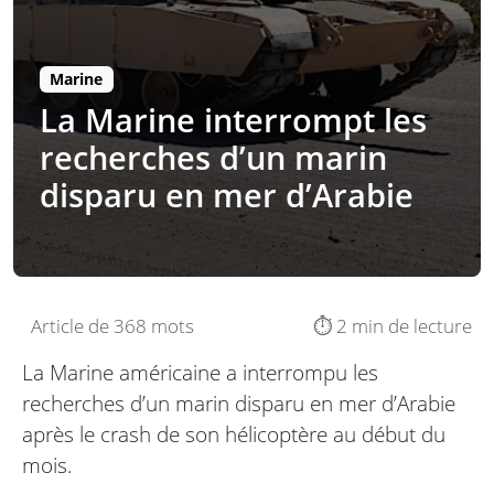
Marine
La Marine interrompt les
recherches d’un marin
disparu en mer d’Arabie
Article de 368 mots
⏱️ 2 min de lecture
La Marine américaine a interrompu les
recherches d’un marin disparu en mer d’Arabie
après le crash de son hélicoptère au début du
mois.