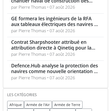
chantier naval de construction des
frégates Type 31 à Rosyth
par Pierre Thomas • 07 août 2026
GE formera les ingénieurs de la RFA
aux tableaux électriques des navires de
la classe Tide
par Pierre Thomas • 07 août 2026
Contrat Sharpshooter attribué en
attribution directe à Qinetiq pour la
période 2026-2028
par Pierre Thomas • 07 août 2026
Defence.Hub analyse la protection des
navires comme nouvelle orientation du
système MACS
par Pierre Thomas • 07 août 2026
LES CATÉGORIES
Afrique
Armée de l'Air
Armée de Terre