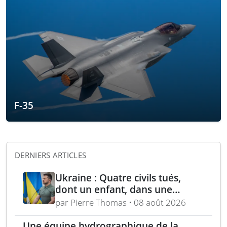
F-35
DERNIERS ARTICLES
Ukraine : Quatre civils tués,
dont un enfant, dans une
attaque russe par missile
par Pierre Thomas • 08 août 2026
balistique sur Kiev – Deux
raffineries russes visées par
Une équipe hydrographique de la