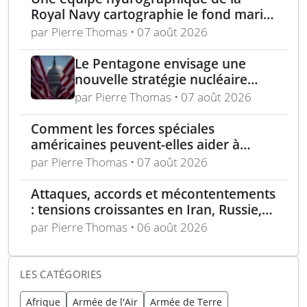
l’Ukraine
Royal Navy cartographie le fond marin
du Firth of Clyde
par Pierre Thomas • 07 août 2026
Le Pentagone envisage une
nouvelle stratégie nucléaire
pour dissuader les conflits
par Pierre Thomas • 07 août 2026
régionaux
Comment les forces spéciales
américaines peuvent-elles aider à
repousser la Chine à Taïwan ?
par Pierre Thomas • 07 août 2026
Attaques, accords et mécontentements
: tensions croissantes en Iran, Russie,
Chine, Corée du Nord et jihadistes
par Pierre Thomas • 06 août 2026
LES CATÉGORIES
Afrique
Armée de l'Air
Armée de Terre