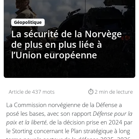
Géopolitique
La sécurité de la Norvège
de plus en plus liée à
l’Union européenne
Article de 437 mots
⏱️ 2 min de lecture
La Commission norvégienne de la Défense a
posé les bases, avec son rapport
Défense pour la
paix et la liberté
, de la décision prise en 2024 par
le Storting concernant le Plan stratégique à long