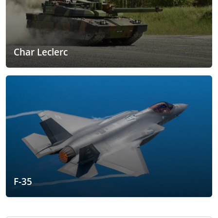
Char Leclerc
F-35