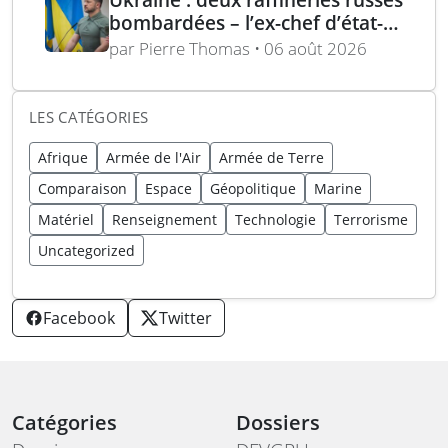
bombardées – l’ex-chef d’état-
major ukrainien juge l’OTAN
par Pierre Thomas • 06 août 2026
dépassée
LES CATÉGORIES
Afrique
Armée de l'Air
Armée de Terre
Comparaison
Espace
Géopolitique
Marine
Matériel
Renseignement
Technologie
Terrorisme
Uncategorized
Facebook
Twitter
Catégories
Dossiers