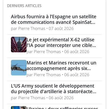
DERNIERS ARTICLES
Airbus fournira à l’Espagne un satellite
de communications avancé SpainSat
NG-III
par Pierre Thomas • 07 août 2026
Le jet expérimental X-62 utilise
l’IA pour intercepter une cible
aérienne en conditions réelles
par Pierre Thomas • 06 août 2026
Marins et Marines recevront un
accompagnement après six
mois d’exemptions médicales
par Pierre Thomas • 06 août 2026
au rasage
L’US Army soutient le développement
du projectile d’artillerie à statoréacteur
150 km de Tiberius
par Pierre Thomas • 06 août 2026
Ukraine : deux raffineries russes