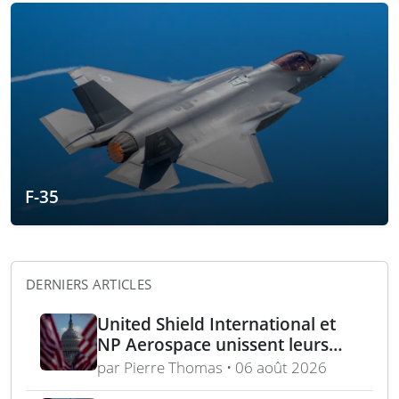
F-35
DERNIERS ARTICLES
United Shield International et
NP Aerospace unissent leurs
forces pour renforcer le soutien
par Pierre Thomas • 06 août 2026
aux équipes américaines de