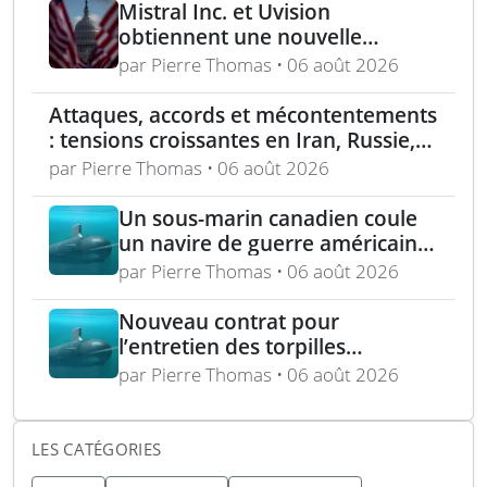
déminage
Mistral Inc. et Uvision
obtiennent une nouvelle
commande pour le programme
par Pierre Thomas • 06 août 2026
US Army Lethal Unmanned
Systems
Attaques, accords et mécontentements
: tensions croissantes en Iran, Russie,
Chine, Corée du Nord et jihadistes
par Pierre Thomas • 06 août 2026
Un sous-marin canadien coule
un navire de guerre américain
lors de l’exercice RIMPAC 2026
par Pierre Thomas • 06 août 2026
Nouveau contrat pour
l’entretien des torpilles
Spearfish et Sting Ray de la
par Pierre Thomas • 06 août 2026
Royal Navy
LES CATÉGORIES