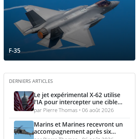
F-35
DERNIERS ARTICLES
Le jet expérimental X-62 utilise
l’IA pour intercepter une cible
aérienne en conditions réelles
par Pierre Thomas • 06 août 2026
Marins et Marines recevront un
accompagnement après six
mois d’exemptions médicales