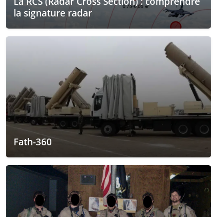
La RCS (Radar Cross Section) : comprendre
la signature radar
Fath-360