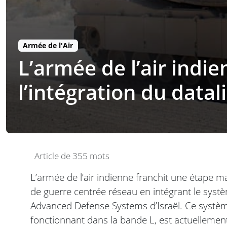
Armée de l'Air
L’armée de l’air indi
l’intégration du dat
Article de 355 mots
L’armée de l’air indienne franchit une étape 
de guerre centrée réseau en intégrant le sys
Advanced Defense Systems d’Israël. Ce système 
fonctionnant dans la bande L, est actuellemen