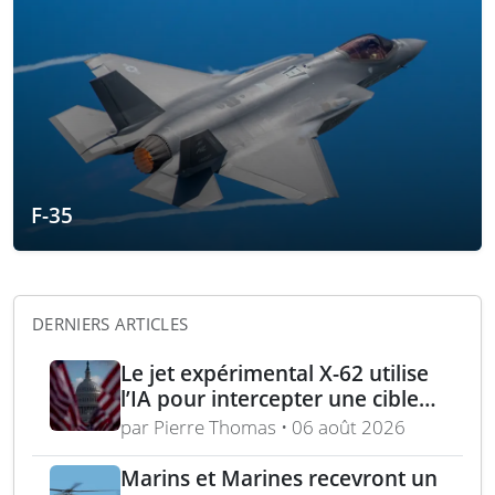
F-35
DERNIERS ARTICLES
Le jet expérimental X-62 utilise
l’IA pour intercepter une cible
aérienne en conditions réelles
par Pierre Thomas • 06 août 2026
Marins et Marines recevront un