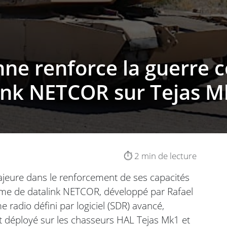
enne renforce la guerre 
alink NETCOR sur Tejas 
⏱️ 2 min de lecture
majeure dans le renforcement de ses capacités
tème de datalink NETCOR, développé par Rafael
radio défini par logiciel (SDR) avancé,
t déployé sur les chasseurs HAL Tejas Mk1 et