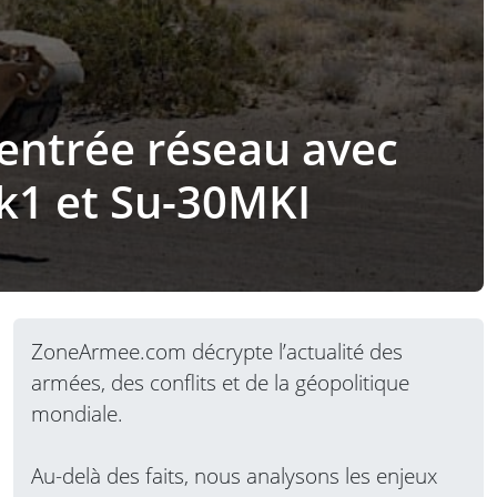
centrée réseau avec
Mk1 et Su-30MKI
ZoneArmee.com décrypte l’actualité des
armées, des conflits et de la géopolitique
mondiale.
Au-delà des faits, nous analysons les enjeux