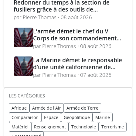
Redonner du temps à la section de
fusiliers grâce à des outils de
planification optimisés
par Pierre Thomas • 08 août 2026
L’armée démet le chef du V
Corps de son commandement
en Europe
par Pierre Thomas • 08 août 2026
La Marine démet le responsable
d’une unité californienne de
formation médicale
par Pierre Thomas • 07 août 2026
LES CATÉGORIES
Afrique
Armée de l'Air
Armée de Terre
Comparaison
Espace
Géopolitique
Marine
Matériel
Renseignement
Technologie
Terrorisme