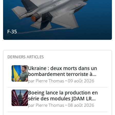
F-35
DERNIERS ARTICLES
Ukraine : deux morts dans un
bombardement terroriste à
Kharkiv – acquisition turque de
par Pierre Thomas • 09 août 2026
lance-roquettes M270 et
missiles ATACMS
Boeing lance la production en
série des modules JDAM LR
pour frappes de précision
par Pierre Thomas • 08 août 2026
longue portée