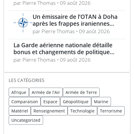
modernisation majeure
par Pierre Thomas • 09 août 2026
Un émissaire de l’OTAN à Doha
après les frappes iraniennes
contre plusieurs États du Golfe
par Pierre Thomas • 09 août 2026
La Garde aérienne nationale détaille
bonus et changements de politique
dans le cadre de l’« incitation estivale »
par Pierre Thomas • 09 août 2026
LES CATÉGORIES
Afrique
Armée de l'Air
Armée de Terre
Comparaison
Espace
Géopolitique
Marine
Matériel
Renseignement
Technologie
Terrorisme
Uncategorized