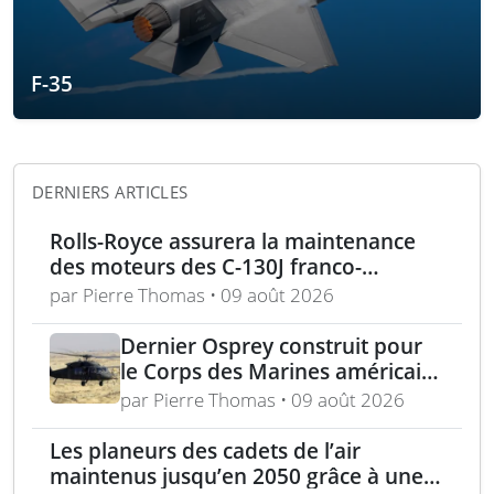
F-35
DERNIERS ARTICLES
Rolls-Royce assurera la maintenance
des moteurs des C-130J franco-
allemands jusqu’en 2030
par Pierre Thomas • 09 août 2026
Dernier Osprey construit pour
le Corps des Marines américains
livré, fin du programme MV-22
par Pierre Thomas • 09 août 2026
Les planeurs des cadets de l’air
maintenus jusqu’en 2050 grâce à une