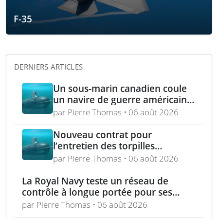
F-35
DERNIERS ARTICLES
Un sous-marin canadien coule
un navire de guerre américain
lors de l’exercice RIMPAC 2026
par Pierre Thomas • 06 août 2026
Nouveau contrat pour
l’entretien des torpilles
Spearfish et Sting Ray de la
par Pierre Thomas • 06 août 2026
Royal Navy
La Royal Navy teste un réseau de
contrôle à longue portée pour ses
drones
par Pierre Thomas • 06 août 2026