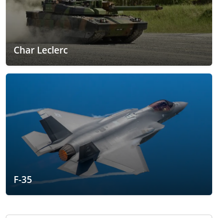
Char Leclerc
F-35