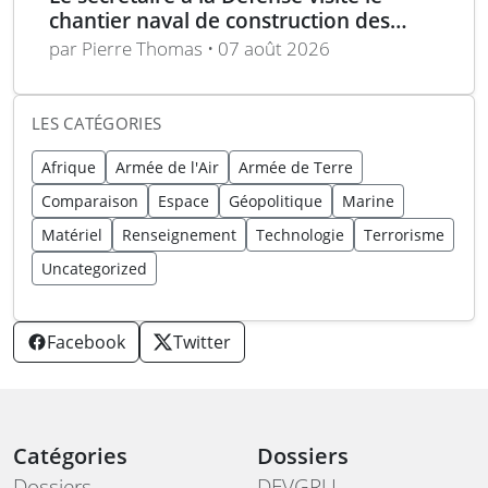
chantier naval de construction des
frégates Type 31 à Rosyth
par Pierre Thomas • 07 août 2026
LES CATÉGORIES
Afrique
Armée de l'Air
Armée de Terre
Comparaison
Espace
Géopolitique
Marine
Matériel
Renseignement
Technologie
Terrorisme
Uncategorized
Facebook
Twitter
Catégories
Dossiers
Dossiers
DEVGRU