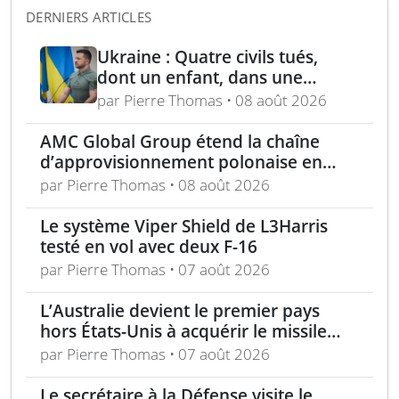
DERNIERS ARTICLES
Ukraine : Quatre civils tués,
dont un enfant, dans une
attaque russe par missile
par Pierre Thomas • 08 août 2026
balistique sur Kiev – Deux
raffineries russes visées par
AMC Global Group étend la chaîne
l’Ukraine
d’approvisionnement polonaise en
munitions de 155 mm
par Pierre Thomas • 08 août 2026
Le système Viper Shield de L3Harris
testé en vol avec deux F-16
par Pierre Thomas • 07 août 2026
L’Australie devient le premier pays
hors États-Unis à acquérir le missile
AIM-260 JATM
par Pierre Thomas • 07 août 2026
Le secrétaire à la Défense visite le